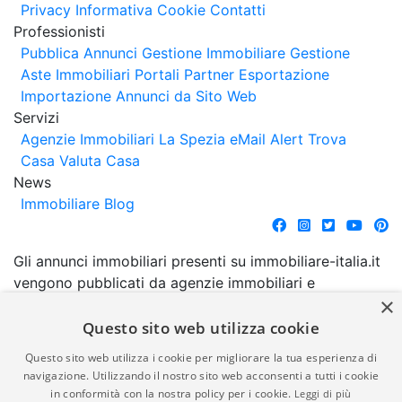
Privacy
Informativa Cookie
Contatti
Professionisti
Pubblica Annunci
Gestione Immobiliare
Gestione
Aste Immobiliari
Portali Partner Esportazione
Importazione Annunci da Sito Web
Servizi
Agenzie Immobiliari La Spezia
eMail Alert
Trova
Casa
Valuta Casa
News
Immobiliare Blog
Gli annunci immobiliari presenti su immobiliare-italia.it
vengono pubblicati da agenzie immobiliari e
×
costruttori. La pubblicazione degli annunci non
comporta l'approvazione o l'avallo da parte di
Questo sito web utilizza cookie
immobiliare-italia.it nè implica alcuna forma di
Questo sito web utilizza i cookie per migliorare la tua esperienza di
garanzia da parte di quest'ultima. immobiliare-italia.it
navigazione. Utilizzando il nostro sito web acconsenti a tutti i cookie
quindi non è responsabile della veridicità, della
in conformità con la nostra policy per i cookie.
Leggi di più