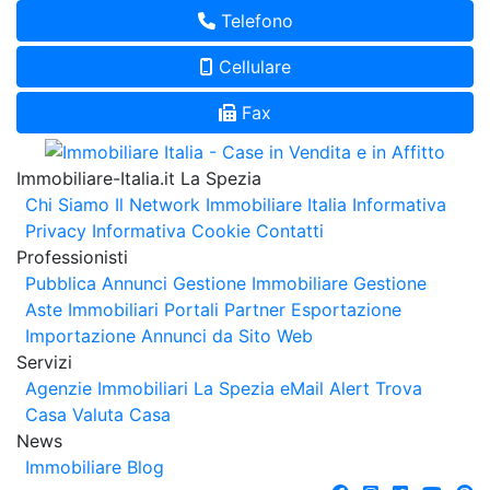
Telefono
Cellulare
Fax
Immobiliare-Italia.it La Spezia
Chi Siamo
Il Network Immobiliare Italia
Informativa
Privacy
Informativa Cookie
Contatti
Professionisti
Pubblica Annunci
Gestione Immobiliare
Gestione
Aste Immobiliari
Portali Partner Esportazione
Importazione Annunci da Sito Web
Servizi
Agenzie Immobiliari La Spezia
eMail Alert
Trova
Casa
Valuta Casa
News
Immobiliare Blog