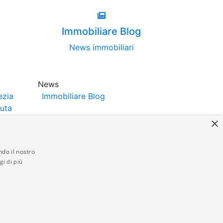
Immobiliare Blog
News immobiliari
News
ezia
Immobiliare Blog
luta
×
ndo il nostro
gi di più
struttori. La pubblicazione degli annunci
anzia da parte di quest'ultima. immobiliare-
 in materia di privacy e/o di alcun altro