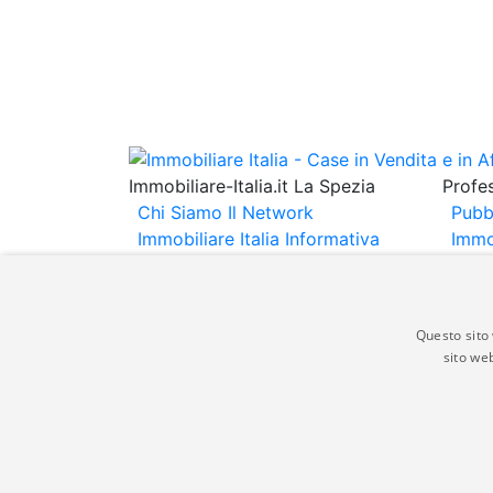
Immobiliare-Italia.it La Spezia
Profes
Chi Siamo
Il Network
Pubb
Immobiliare Italia
Informativa
Immo
Privacy
Informativa Cookie
Immob
Contatti
Espo
Annu
Questo sito 
sito web
Gli annunci immobiliari presenti su immobili
non comporta l'approvazione o l'avallo da pa
italia.it quindi non è responsabile della ver
aspetto dei suddetti annunci.