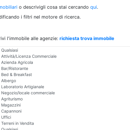
Villetta a schiera
obiliari
o descrivigli cosa stai cercando
qui
.
Rustico/Casale
Loft/Open space
ficando i filtri nel motore di ricerca.
Camera d'Albergo
Multiproprietà
Palazzo/Stabile
ivi l'immobile alle agenzie:
Box/Garage
richiesta trova immobile
Negozi e Attivita Commerciali in Vendita
Qualsiasi
Attività/Licenza Commerciale
Azienda Agricola
Bar/Ristorante
Bed & Breakfast
Albergo
Laboratorio Artigianale
Negozio/locale commerciale
Agriturismo
Magazzini
Capannoni
Uffici
Terreni in Vendita
Qualsiasi