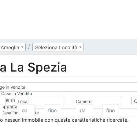
Ameglia
Seleziona Località
ta La Spezia
go in Vendita
Case in Vendita
Qualsiasi
Locali
Camere
Appartamento
Casa indipendente
Casa Semi-indipendente
 nessun immobile con queste caratteristiche ricercate.
Attico/Mansarda
Villa