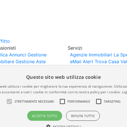
sionisti
Servizi
lica Annunci
Gestione
Agenzie Immobiliari La Sp
biliare
Gestione Aste
eMail Alert
Trova Casa
Va
iliari
Portali Partner
Casa
rtazione
Importazione
Questo sito web utilizza cookie
nci da Sito Web
web utilizza i cookie per migliorare la tua esperienza di navigazione. Utilizza
 acconsenti a tutti i cookie in conformità con la nostra policy per i cookie.
Leg
are-italia.it vengono pubblicati da agenzie immobiliari e co
STRETTAMENTE NECESSARI
PERFORMANCE
TARGETING
rte di immobiliare-italia.it nè implica alcuna forma di gar
idicità, della correttezza, della completezza, della normativa
ACCETTA TUTTO
RIFIUTA TUTTO
MOSTRA DETTAGLI