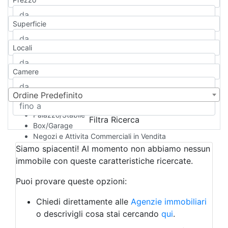
Appartamento
Casa indipendente
Superficie
Casa Semi-indipendente
Attico/Mansarda
Locali
Villa
Villetta a schiera
Camere
Rustico/Casale
Loft/Open space
Camera d'Albergo
Ordine Predefinito
Multiproprietà
Palazzo/Stabile
Filtra Ricerca
Box/Garage
Negozi e Attivita Commerciali in Vendita
Qualsiasi
Siamo spiacenti! Al momento non abbiamo nessun
Attività/Licenza Commerciale
immobile con queste caratteristiche ricercate.
Azienda Agricola
Bar/Ristorante
Puoi provare queste opzioni:
Bed & Breakfast
Albergo
Chiedi direttamente alle
Agenzie immobiliari
Laboratorio Artigianale
o descrivigli cosa stai cercando
qui
.
Negozio/locale commerciale