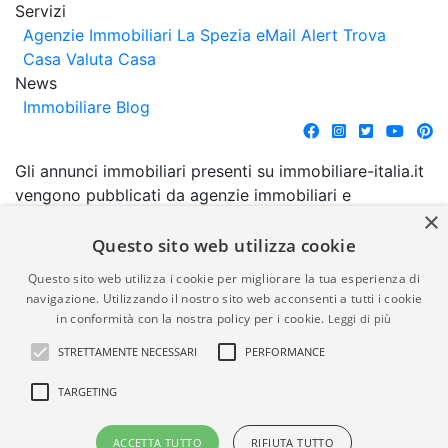
Servizi
Agenzie Immobiliari La Spezia
eMail Alert
Trova
Casa
Valuta Casa
News
Immobiliare Blog
Gli annunci immobiliari presenti su immobiliare-italia.it
vengono pubblicati da agenzie immobiliari e
×
costruttori. La pubblicazione degli annunci non
comporta l'approvazione o l'avallo da parte di
Questo sito web utilizza cookie
immobiliare-italia.it nè implica alcuna forma di
Questo sito web utilizza i cookie per migliorare la tua esperienza di
garanzia da parte di quest'ultima. immobiliare-italia.it
navigazione. Utilizzando il nostro sito web acconsenti a tutti i cookie
quindi non è responsabile della veridicità, della
in conformità con la nostra policy per i cookie.
Leggi di più
correttezza, della completezza, della normativa in
STRETTAMENTE NECESSARI
PERFORMANCE
materia di privacy e/o di alcun altro aspetto dei
suddetti annunci.
TARGETING
© Copyright 2007 - 2026
Powered by
ACCETTA TUTTO
RIFIUTA TUTTO