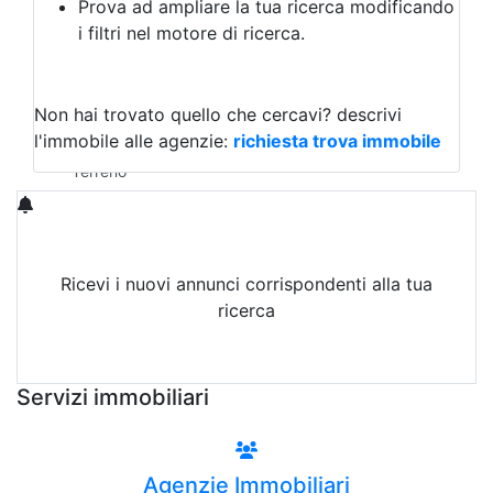
Prova ad ampliare la tua ricerca modificando
Agriturismo
i filtri nel motore di ricerca.
Magazzini
Capannoni
Uffici
Terreni in Vendita
Non hai trovato quello che cercavi?
descrivi
Qualsiasi
l'immobile alle agenzie:
richiesta trova immobile
Terreno edificabile
Terreno
Ricevi i nuovi annunci corrispondenti alla tua
ricerca
Attiva Email-Alert
Servizi immobiliari
Agenzie Immobiliari