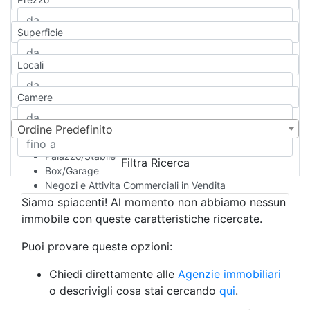
Appartamento
Casa indipendente
Superficie
Casa Semi-indipendente
Attico/Mansarda
Locali
Villa
Villetta a schiera
Camere
Rustico/Casale
Loft/Open space
Camera d'Albergo
Ordine Predefinito
Multiproprietà
Palazzo/Stabile
Filtra Ricerca
Box/Garage
Negozi e Attivita Commerciali in Vendita
Qualsiasi
Siamo spiacenti! Al momento non abbiamo nessun
Attività/Licenza Commerciale
immobile con queste caratteristiche ricercate.
Azienda Agricola
Bar/Ristorante
Puoi provare queste opzioni:
Bed & Breakfast
Albergo
Chiedi direttamente alle
Agenzie immobiliari
Laboratorio Artigianale
o descrivigli cosa stai cercando
qui
.
Negozio/locale commerciale