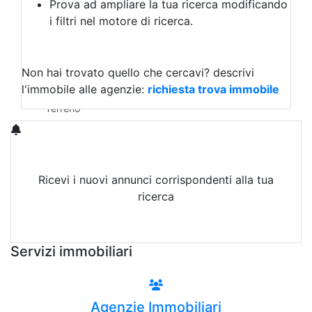
Prova ad ampliare la tua ricerca modificando
Agriturismo
i filtri nel motore di ricerca.
Magazzini
Capannoni
Uffici
Terreni in Vendita
Non hai trovato quello che cercavi?
descrivi
Qualsiasi
l'immobile alle agenzie:
richiesta trova immobile
Terreno edificabile
Terreno
Ricevi i nuovi annunci corrispondenti alla tua
ricerca
Attiva Email-Alert
Servizi immobiliari
Agenzie Immobiliari