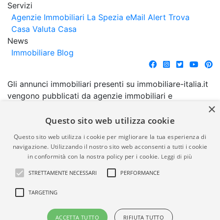
Servizi
Agenzie Immobiliari La Spezia
eMail Alert
Trova
Casa
Valuta Casa
News
Immobiliare Blog
Gli annunci immobiliari presenti su immobiliare-italia.it
vengono pubblicati da agenzie immobiliari e
×
costruttori. La pubblicazione degli annunci non
comporta l'approvazione o l'avallo da parte di
Questo sito web utilizza cookie
immobiliare-italia.it nè implica alcuna forma di
Questo sito web utilizza i cookie per migliorare la tua esperienza di
garanzia da parte di quest'ultima. immobiliare-italia.it
navigazione. Utilizzando il nostro sito web acconsenti a tutti i cookie
quindi non è responsabile della veridicità, della
in conformità con la nostra policy per i cookie.
Leggi di più
correttezza, della completezza, della normativa in
STRETTAMENTE NECESSARI
PERFORMANCE
materia di privacy e/o di alcun altro aspetto dei
suddetti annunci.
TARGETING
© Copyright 2007 - 2026
Powered by
ACCETTA TUTTO
RIFIUTA TUTTO