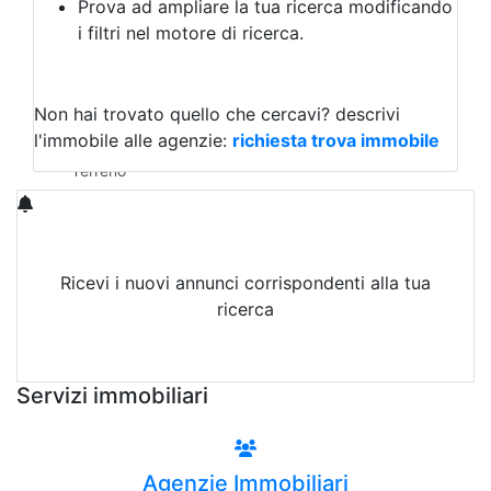
Prova ad ampliare la tua ricerca modificando
Agriturismo
i filtri nel motore di ricerca.
Magazzini
Capannoni
Uffici
Terreni in Vendita
Non hai trovato quello che cercavi?
descrivi
Qualsiasi
l'immobile alle agenzie:
richiesta trova immobile
Terreno edificabile
Terreno
Ricevi i nuovi annunci corrispondenti alla tua
ricerca
Attiva Email-Alert
Servizi immobiliari
Agenzie Immobiliari