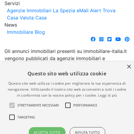
Servizi
Agenzie Immobiliari La Spezia
eMail Alert
Trova
Casa
Valuta Casa
News
Immobiliare Blog
Gli annunci immobiliari presenti su immobiliare-italia.it
vengono pubblicati da agenzie immobiliari e
×
costruttori. La pubblicazione degli annunci non
comporta l'approvazione o l'avallo da parte di
Questo sito web utilizza cookie
immobiliare-italia.it nè implica alcuna forma di
Questo sito web utilizza i cookie per migliorare la tua esperienza di
garanzia da parte di quest'ultima. immobiliare-italia.it
navigazione. Utilizzando il nostro sito web acconsenti a tutti i cookie
quindi non è responsabile della veridicità, della
in conformità con la nostra policy per i cookie.
Leggi di più
correttezza, della completezza, della normativa in
STRETTAMENTE NECESSARI
PERFORMANCE
materia di privacy e/o di alcun altro aspetto dei
suddetti annunci.
TARGETING
© Copyright 2007 - 2026
Powered by
ACCETTA TUTTO
RIFIUTA TUTTO