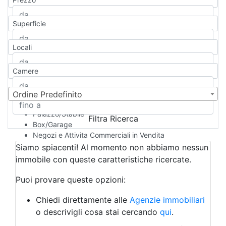
Appartamento
Casa indipendente
Superficie
Casa Semi-indipendente
Attico/Mansarda
Locali
Villa
Villetta a schiera
Camere
Rustico/Casale
Loft/Open space
Camera d'Albergo
Ordine Predefinito
Multiproprietà
Palazzo/Stabile
Filtra Ricerca
Box/Garage
Negozi e Attivita Commerciali in Vendita
Qualsiasi
Siamo spiacenti! Al momento non abbiamo nessun
Attività/Licenza Commerciale
immobile con queste caratteristiche ricercate.
Azienda Agricola
Bar/Ristorante
Puoi provare queste opzioni:
Bed & Breakfast
Albergo
Chiedi direttamente alle
Agenzie immobiliari
Laboratorio Artigianale
o descrivigli cosa stai cercando
qui
.
Negozio/locale commerciale