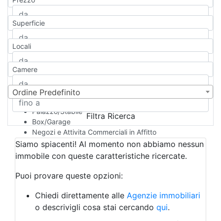
Appartamento
Casa indipendente
Superficie
Casa Semi-indipendente
Attico/Mansarda
Locali
Villa
Villetta a schiera
Camere
Rustico/Casale
Loft/Open space
Camera d'Albergo
Ordine Predefinito
Multiproprietà
Palazzo/Stabile
Filtra Ricerca
Box/Garage
Negozi e Attivita Commerciali in Affitto
Qualsiasi
Siamo spiacenti! Al momento non abbiamo nessun
Attività/Licenza Commerciale
immobile con queste caratteristiche ricercate.
Azienda Agricola
Bar/Ristorante
Puoi provare queste opzioni:
Bed & Breakfast
Albergo
Chiedi direttamente alle
Agenzie immobiliari
Laboratorio Artigianale
o descrivigli cosa stai cercando
qui
.
Negozio/locale commerciale