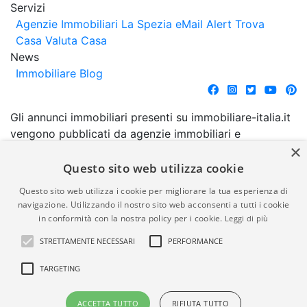
Servizi
Agenzie Immobiliari La Spezia
eMail Alert
Trova
Casa
Valuta Casa
News
Immobiliare Blog
Gli annunci immobiliari presenti su immobiliare-italia.it
vengono pubblicati da agenzie immobiliari e
×
costruttori. La pubblicazione degli annunci non
comporta l'approvazione o l'avallo da parte di
Questo sito web utilizza cookie
immobiliare-italia.it nè implica alcuna forma di
Questo sito web utilizza i cookie per migliorare la tua esperienza di
garanzia da parte di quest'ultima. immobiliare-italia.it
navigazione. Utilizzando il nostro sito web acconsenti a tutti i cookie
quindi non è responsabile della veridicità, della
in conformità con la nostra policy per i cookie.
Leggi di più
correttezza, della completezza, della normativa in
STRETTAMENTE NECESSARI
PERFORMANCE
materia di privacy e/o di alcun altro aspetto dei
suddetti annunci.
TARGETING
© Copyright 2007 - 2026
Powered by
ACCETTA TUTTO
RIFIUTA TUTTO