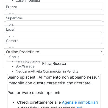
Case in Vendita
Qualsiasi
Prezzo
Appartamento
Casa indipendente
Superficie
Casa Semi-indipendente
Attico/Mansarda
Locali
Villa
Villetta a schiera
Camere
Rustico/Casale
Loft/Open space
Camera d'Albergo
Ordine Predefinito
Multiproprietà
Palazzo/Stabile
Filtra Ricerca
Box/Garage
Negozi e Attivita Commerciali in Vendita
Qualsiasi
Siamo spiacenti! Al momento non abbiamo nessun
Attività/Licenza Commerciale
immobile con queste caratteristiche ricercate.
Azienda Agricola
Bar/Ristorante
Puoi provare queste opzioni:
Bed & Breakfast
Albergo
Chiedi direttamente alle
Agenzie immobiliari
Laboratorio Artigianale