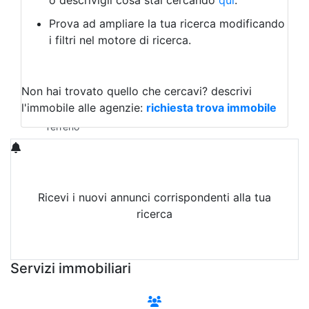
o descrivigli cosa stai cercando
qui
.
Negozio/locale commerciale
Prova ad ampliare la tua ricerca modificando
Agriturismo
i filtri nel motore di ricerca.
Magazzini
Capannoni
Uffici
Terreni in Vendita
Non hai trovato quello che cercavi?
descrivi
Qualsiasi
l'immobile alle agenzie:
richiesta trova immobile
Terreno edificabile
Terreno
Ricevi i nuovi annunci corrispondenti alla tua
ricerca
Attiva Email-Alert
Servizi immobiliari