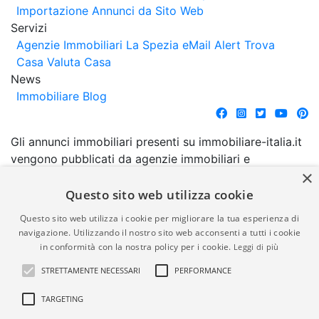
Importazione Annunci da Sito Web
Servizi
Agenzie Immobiliari La Spezia
eMail Alert
Trova
Casa
Valuta Casa
News
Immobiliare Blog
Gli annunci immobiliari presenti su immobiliare-italia.it
vengono pubblicati da agenzie immobiliari e
×
costruttori. La pubblicazione degli annunci non
comporta l'approvazione o l'avallo da parte di
Questo sito web utilizza cookie
immobiliare-italia.it nè implica alcuna forma di
Questo sito web utilizza i cookie per migliorare la tua esperienza di
garanzia da parte di quest'ultima. immobiliare-italia.it
navigazione. Utilizzando il nostro sito web acconsenti a tutti i cookie
quindi non è responsabile della veridicità, della
in conformità con la nostra policy per i cookie.
Leggi di più
correttezza, della completezza, della normativa in
STRETTAMENTE NECESSARI
PERFORMANCE
materia di privacy e/o di alcun altro aspetto dei
suddetti annunci.
TARGETING