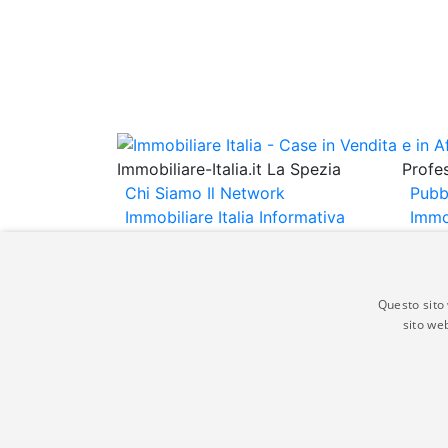
Immobiliare-Italia.it La Spezia
Profes
Chi Siamo
Il Network
Pubb
Immobiliare Italia
Informativa
Immo
Privacy
Informativa Cookie
Immob
Contatti
Espo
Annu
Questo sito 
sito web
Gli annunci immobiliari presenti su immobili
non comporta l'approvazione o l'avallo da pa
italia.it quindi non è responsabile della ver
aspetto dei suddetti annunci.