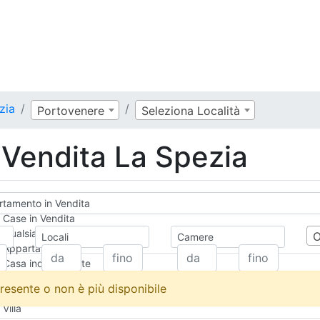
zia
Portovenere
Seleziona Località
Vendita La Spezia
tamento in Vendita
Case in Vendita
Qualsiasi
Locali
Camere
Appartamento
Casa indipendente
Casa Semi-indipendente
resente o non è più disponibile
Attico/Mansarda
Villa