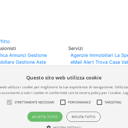
sionisti
Servizi
lica Annunci
Gestione
Agenzie Immobiliari La Sp
biliare
Gestione Aste
eMail Alert
Trova Casa
Va
iliari
Portali Partner
Casa
rtazione
Importazione
Questo sito web utilizza cookie
nci da Sito Web
web utilizza i cookie per migliorare la tua esperienza di navigazione. Utilizza
 acconsenti a tutti i cookie in conformità con la nostra policy per i cookie.
Leg
are-italia.it vengono pubblicati da agenzie immobiliari e co
STRETTAMENTE NECESSARI
PERFORMANCE
TARGETING
rte di immobiliare-italia.it nè implica alcuna forma di gar
idicità, della correttezza, della completezza, della normativa
ACCETTA TUTTO
RIFIUTA TUTTO
MOSTRA DETTAGLI