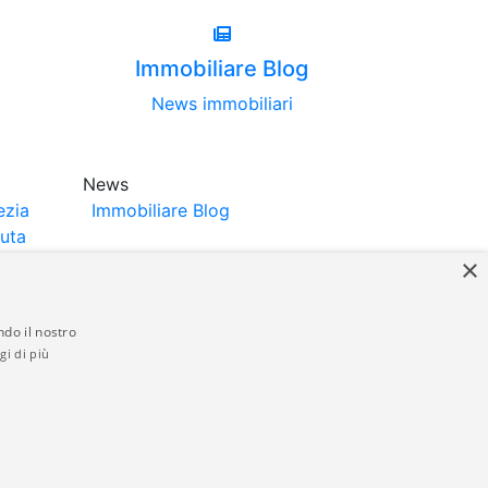
Immobiliare Blog
News immobiliari
News
ezia
Immobiliare Blog
luta
×
ndo il nostro
gi di più
struttori. La pubblicazione degli annunci
anzia da parte di quest'ultima. immobiliare-
 in materia di privacy e/o di alcun altro