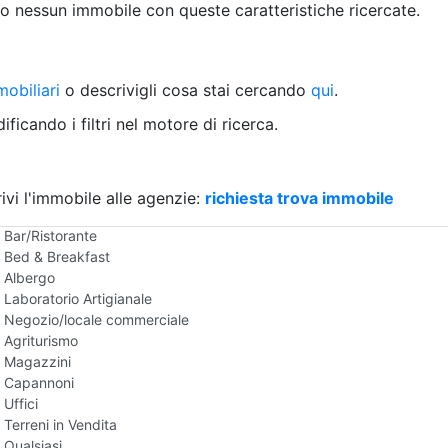
Villetta a schiera
 nessun immobile con queste caratteristiche ricercate.
Rustico/Casale
Loft/Open space
Camera d'Albergo
obiliari
Multiproprietà
o descrivigli cosa stai cercando
qui
.
Palazzo/Stabile
ficando i filtri nel motore di ricerca.
Box/Garage
Negozi e Attivita Commerciali in Vendita
Qualsiasi
Attività/Licenza Commerciale
ivi l'immobile alle agenzie:
richiesta trova immobile
Azienda Agricola
Bar/Ristorante
Bed & Breakfast
Albergo
Laboratorio Artigianale
Negozio/locale commerciale
Agriturismo
Magazzini
Capannoni
Uffici
Terreni in Vendita
Qualsiasi