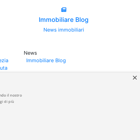
Immobiliare Blog
News immobiliari
News
ezia
Immobiliare Blog
luta
×
ndo il nostro
gi di più
struttori. La pubblicazione degli annunci
anzia da parte di quest'ultima. immobiliare-
 in materia di privacy e/o di alcun altro