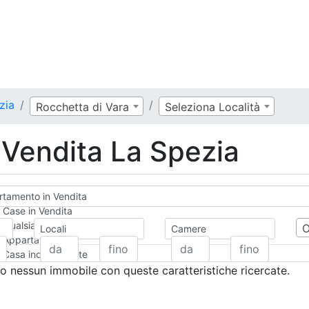
zia
Rocchetta di Vara
Seleziona Località
Vendita La Spezia
tamento in Vendita
Case in Vendita
Qualsiasi
Locali
Camere
Appartamento
Casa indipendente
Casa Semi-indipendente
 nessun immobile con queste caratteristiche ricercate.
Attico/Mansarda
Villa