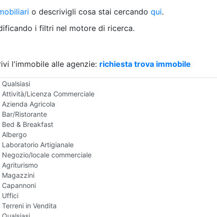
Villetta a schiera
obiliari
o descrivigli cosa stai cercando
qui
.
Rustico/Casale
Loft/Open space
ficando i filtri nel motore di ricerca.
Camera d'Albergo
Multiproprietà
Palazzo/Stabile
ivi l'immobile alle agenzie:
Box/Garage
richiesta trova immobile
Negozi e Attivita Commerciali in Vendita
Qualsiasi
Attività/Licenza Commerciale
Azienda Agricola
Bar/Ristorante
Bed & Breakfast
Albergo
Laboratorio Artigianale
Negozio/locale commerciale
Agriturismo
Magazzini
Capannoni
Uffici
Terreni in Vendita
Qualsiasi