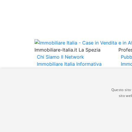
Immobiliare-Italia.it La Spezia
Profes
Chi Siamo
Il Network
Pubb
Immobiliare Italia
Informativa
Immo
Privacy
Informativa Cookie
Immob
Contatti
Espo
Annu
Questo sito 
sito web
Gli annunci immobiliari presenti su immobili
non comporta l'approvazione o l'avallo da pa
italia.it quindi non è responsabile della ver
aspetto dei suddetti annunci.