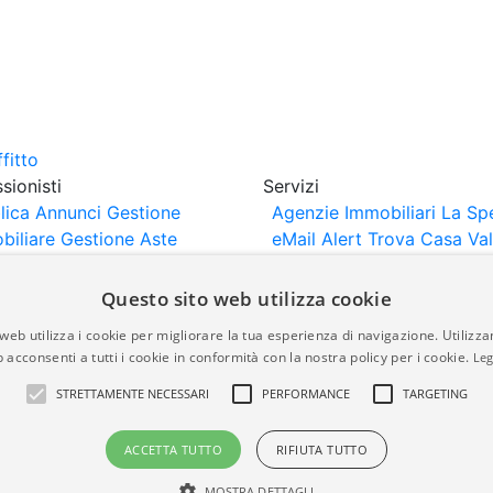
sionisti
Servizi
lica Annunci
Gestione
Agenzie Immobiliari La Sp
biliare
Gestione Aste
eMail Alert
Trova Casa
Va
iliari
Portali Partner
Casa
rtazione
Importazione
Questo sito web utilizza cookie
nci da Sito Web
web utilizza i cookie per migliorare la tua esperienza di navigazione. Utilizza
 acconsenti a tutti i cookie in conformità con la nostra policy per i cookie.
Leg
are-italia.it vengono pubblicati da agenzie immobiliari e co
STRETTAMENTE NECESSARI
PERFORMANCE
TARGETING
rte di immobiliare-italia.it nè implica alcuna forma di gar
idicità, della correttezza, della completezza, della normativa
ACCETTA TUTTO
RIFIUTA TUTTO
MOSTRA DETTAGLI