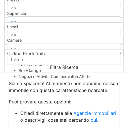
Appartamento
Casa indipendente
Superficie
Casa Semi-indipendente
Attico/Mansarda
Locali
Villa
Villetta a schiera
Camere
Rustico/Casale
Loft/Open space
Camera d'Albergo
Ordine Predefinito
Multiproprietà
Palazzo/Stabile
Filtra Ricerca
Box/Garage
Negozi e Attivita Commerciali in Affitto
Qualsiasi
Siamo spiacenti! Al momento non abbiamo nessun
Attività/Licenza Commerciale
immobile con queste caratteristiche ricercate.
Azienda Agricola
Bar/Ristorante
Puoi provare queste opzioni:
Bed & Breakfast
Albergo
Chiedi direttamente alle
Agenzie immobiliari
Laboratorio Artigianale
o descrivigli cosa stai cercando
qui
.
Negozio/locale commerciale