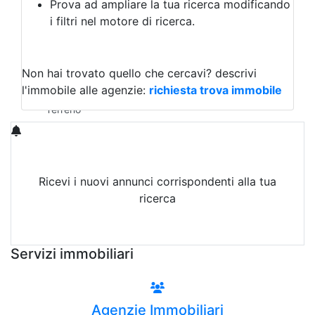
Prova ad ampliare la tua ricerca modificando
Agriturismo
i filtri nel motore di ricerca.
Magazzini
Capannoni
Uffici
Terreni in Affitto
Non hai trovato quello che cercavi?
descrivi
Qualsiasi
l'immobile alle agenzie:
richiesta trova immobile
Terreno edificabile
Terreno
Ricevi i nuovi annunci corrispondenti alla tua
ricerca
Attiva Email-Alert
Servizi immobiliari
Agenzie Immobiliari