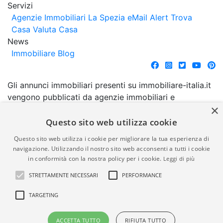
Servizi
Agenzie Immobiliari La Spezia
eMail Alert
Trova
Casa
Valuta Casa
News
Immobiliare Blog
Gli annunci immobiliari presenti su immobiliare-italia.it
vengono pubblicati da agenzie immobiliari e
×
costruttori. La pubblicazione degli annunci non
comporta l'approvazione o l'avallo da parte di
Questo sito web utilizza cookie
immobiliare-italia.it nè implica alcuna forma di
Questo sito web utilizza i cookie per migliorare la tua esperienza di
garanzia da parte di quest'ultima. immobiliare-italia.it
navigazione. Utilizzando il nostro sito web acconsenti a tutti i cookie
quindi non è responsabile della veridicità, della
in conformità con la nostra policy per i cookie.
Leggi di più
correttezza, della completezza, della normativa in
STRETTAMENTE NECESSARI
PERFORMANCE
materia di privacy e/o di alcun altro aspetto dei
suddetti annunci.
TARGETING
© Copyright 2007 - 2026
Powered by
ACCETTA TUTTO
RIFIUTA TUTTO