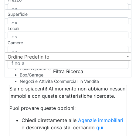
Appartamento
Casa indipendente
Superficie
Casa Semi-indipendente
Attico/Mansarda
Locali
Villa
Villetta a schiera
Camere
Rustico/Casale
Loft/Open space
Camera d'Albergo
Ordine Predefinito
Multiproprietà
Palazzo/Stabile
Filtra Ricerca
Box/Garage
Negozi e Attivita Commerciali in Vendita
Qualsiasi
Siamo spiacenti! Al momento non abbiamo nessun
Attività/Licenza Commerciale
immobile con queste caratteristiche ricercate.
Azienda Agricola
Bar/Ristorante
Puoi provare queste opzioni:
Bed & Breakfast
Albergo
Chiedi direttamente alle
Agenzie immobiliari
Laboratorio Artigianale
o descrivigli cosa stai cercando
qui
.
Negozio/locale commerciale