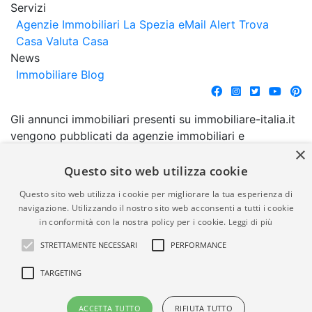
Servizi
Agenzie Immobiliari La Spezia
eMail Alert
Trova
Casa
Valuta Casa
News
Immobiliare Blog
Gli annunci immobiliari presenti su immobiliare-italia.it
vengono pubblicati da agenzie immobiliari e
×
costruttori. La pubblicazione degli annunci non
comporta l'approvazione o l'avallo da parte di
Questo sito web utilizza cookie
immobiliare-italia.it nè implica alcuna forma di
Questo sito web utilizza i cookie per migliorare la tua esperienza di
garanzia da parte di quest'ultima. immobiliare-italia.it
navigazione. Utilizzando il nostro sito web acconsenti a tutti i cookie
quindi non è responsabile della veridicità, della
in conformità con la nostra policy per i cookie.
Leggi di più
correttezza, della completezza, della normativa in
STRETTAMENTE NECESSARI
PERFORMANCE
materia di privacy e/o di alcun altro aspetto dei
suddetti annunci.
TARGETING
© Copyright 2007 - 2026
Powered by
ACCETTA TUTTO
RIFIUTA TUTTO