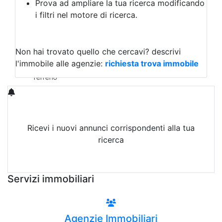
Prova ad ampliare la tua ricerca modificando
Agriturismo
i filtri nel motore di ricerca.
Magazzini
Capannoni
Uffici
Terreni in Vendita
Non hai trovato quello che cercavi?
descrivi
Qualsiasi
l'immobile alle agenzie:
richiesta trova immobile
Terreno edificabile
Terreno
Ricevi i nuovi annunci corrispondenti alla tua
ricerca
Attiva Email-Alert
Servizi immobiliari
Agenzie Immobiliari