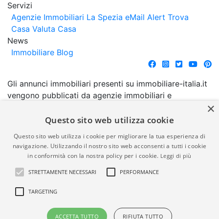
Servizi
Agenzie Immobiliari La Spezia
eMail Alert
Trova
Casa
Valuta Casa
News
Immobiliare Blog
Gli annunci immobiliari presenti su immobiliare-italia.it
vengono pubblicati da agenzie immobiliari e
×
costruttori. La pubblicazione degli annunci non
comporta l'approvazione o l'avallo da parte di
Questo sito web utilizza cookie
immobiliare-italia.it nè implica alcuna forma di
Questo sito web utilizza i cookie per migliorare la tua esperienza di
garanzia da parte di quest'ultima. immobiliare-italia.it
navigazione. Utilizzando il nostro sito web acconsenti a tutti i cookie
quindi non è responsabile della veridicità, della
in conformità con la nostra policy per i cookie.
Leggi di più
correttezza, della completezza, della normativa in
STRETTAMENTE NECESSARI
PERFORMANCE
materia di privacy e/o di alcun altro aspetto dei
suddetti annunci.
TARGETING
© Copyright 2007 - 2026
Powered by
ACCETTA TUTTO
RIFIUTA TUTTO