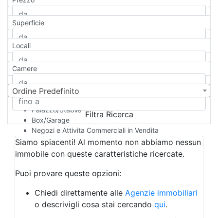
Appartamento
Casa indipendente
Superficie
Casa Semi-indipendente
Attico/Mansarda
Locali
Villa
Villetta a schiera
Camere
Rustico/Casale
Loft/Open space
Camera d'Albergo
Ordine Predefinito
Multiproprietà
Palazzo/Stabile
Filtra Ricerca
Box/Garage
Negozi e Attivita Commerciali in Vendita
Qualsiasi
Siamo spiacenti! Al momento non abbiamo nessun
Attività/Licenza Commerciale
immobile con queste caratteristiche ricercate.
Azienda Agricola
Bar/Ristorante
Puoi provare queste opzioni:
Bed & Breakfast
Albergo
Chiedi direttamente alle
Agenzie immobiliari
Laboratorio Artigianale
o descrivigli cosa stai cercando
qui
.
Negozio/locale commerciale