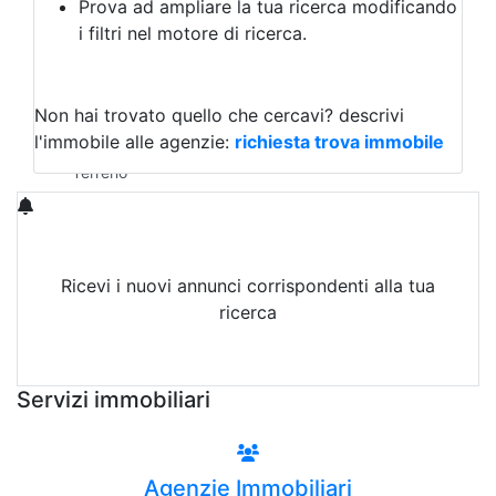
Prova ad ampliare la tua ricerca modificando
Agriturismo
i filtri nel motore di ricerca.
Magazzini
Capannoni
Uffici
Terreni in Vendita
Non hai trovato quello che cercavi?
descrivi
Qualsiasi
l'immobile alle agenzie:
richiesta trova immobile
Terreno edificabile
Terreno
Ricevi i nuovi annunci corrispondenti alla tua
ricerca
Attiva Email-Alert
Servizi immobiliari
Agenzie Immobiliari