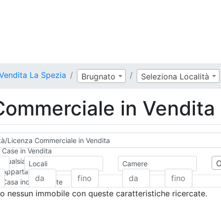
 Vendita La Spezia
Brugnato
Seleziona Località
 Commerciale in Vendita
ità/Licenza Commerciale in Vendita
Case in Vendita
Qualsiasi
Locali
Camere
Appartamento
Casa indipendente
Casa Semi-indipendente
 nessun immobile con queste caratteristiche ricercate.
Attico/Mansarda
Villa