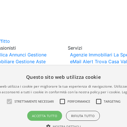
sionisti
Servizi
lica Annunci
Gestione
Agenzie Immobiliari La Sp
biliare
Gestione Aste
eMail Alert
Trova Casa
Va
iliari
Portali Partner
Casa
rtazione
Importazione
Questo sito web utilizza cookie
nci da Sito Web
web utilizza i cookie per migliorare la tua esperienza di navigazione. Utilizza
 acconsenti a tutti i cookie in conformità con la nostra policy per i cookie.
Leg
are-italia.it vengono pubblicati da agenzie immobiliari e co
STRETTAMENTE NECESSARI
PERFORMANCE
TARGETING
rte di immobiliare-italia.it nè implica alcuna forma di gar
idicità, della correttezza, della completezza, della normativa
ACCETTA TUTTO
RIFIUTA TUTTO
MOSTRA DETTAGLI