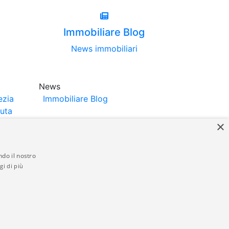
Immobiliare Blog
News immobiliari
News
ezia
Immobiliare Blog
luta
×
ndo il nostro
gi di più
struttori. La pubblicazione degli annunci
anzia da parte di quest'ultima. immobiliare-
 in materia di privacy e/o di alcun altro