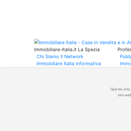
Immobiliare-Italia.it La Spezia
Profes
Chi Siamo
Il Network
Pubb
Immobiliare Italia
Informativa
Immo
Privacy
Informativa Cookie
Immob
Contatti
Espo
Annu
Questo sito 
sito web
Gli annunci immobiliari presenti su immobili
non comporta l'approvazione o l'avallo da pa
italia.it quindi non è responsabile della ver
aspetto dei suddetti annunci.