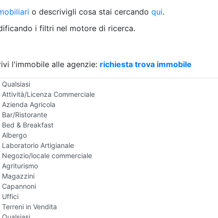
Villetta a schiera
obiliari
o descrivigli cosa stai cercando
qui
.
Rustico/Casale
Loft/Open space
ficando i filtri nel motore di ricerca.
Camera d'Albergo
Multiproprietà
Palazzo/Stabile
ivi l'immobile alle agenzie:
Box/Garage
richiesta trova immobile
Negozi e Attivita Commerciali in Vendita
Qualsiasi
Attività/Licenza Commerciale
Azienda Agricola
Bar/Ristorante
Bed & Breakfast
Albergo
Laboratorio Artigianale
Negozio/locale commerciale
Agriturismo
Magazzini
Capannoni
Uffici
Terreni in Vendita
Qualsiasi