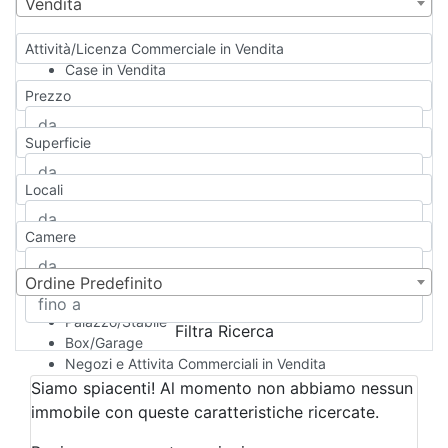
Vendita
Attività/Licenza Commerciale in Vendita
Case in Vendita
Qualsiasi
Prezzo
Appartamento
Casa indipendente
Superficie
Casa Semi-indipendente
Attico/Mansarda
Locali
Villa
Villetta a schiera
Camere
Rustico/Casale
Loft/Open space
Camera d'Albergo
Ordine Predefinito
Multiproprietà
Palazzo/Stabile
Filtra Ricerca
Box/Garage
Negozi e Attivita Commerciali in Vendita
Qualsiasi
Siamo spiacenti! Al momento non abbiamo nessun
Attività/Licenza Commerciale
immobile con queste caratteristiche ricercate.
Azienda Agricola
Bar/Ristorante