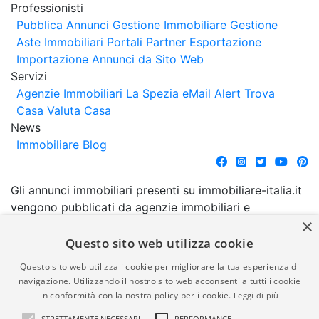
Professionisti
Pubblica Annunci
Gestione Immobiliare
Gestione
Aste Immobiliari
Portali Partner Esportazione
Importazione Annunci da Sito Web
Servizi
Agenzie Immobiliari La Spezia
eMail Alert
Trova
Casa
Valuta Casa
News
Immobiliare Blog
Gli annunci immobiliari presenti su immobiliare-italia.it
vengono pubblicati da agenzie immobiliari e
×
costruttori. La pubblicazione degli annunci non
comporta l'approvazione o l'avallo da parte di
Questo sito web utilizza cookie
immobiliare-italia.it nè implica alcuna forma di
Questo sito web utilizza i cookie per migliorare la tua esperienza di
garanzia da parte di quest'ultima. immobiliare-italia.it
navigazione. Utilizzando il nostro sito web acconsenti a tutti i cookie
quindi non è responsabile della veridicità, della
in conformità con la nostra policy per i cookie.
Leggi di più
correttezza, della completezza, della normativa in
STRETTAMENTE NECESSARI
PERFORMANCE