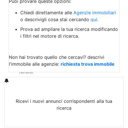
Puoi provare queste opzioni:
Bed & Breakfast
Albergo
Chiedi direttamente alle
Agenzie immobiliari
Laboratorio Artigianale
o descrivigli cosa stai cercando
qui
.
Negozio/locale commerciale
Prova ad ampliare la tua ricerca modificando
Agriturismo
i filtri nel motore di ricerca.
Magazzini
Capannoni
Uffici
Terreni in Vendita
Non hai trovato quello che cercavi?
descrivi
Qualsiasi
l'immobile alle agenzie:
richiesta trova immobile
Terreno edificabile
Terreno
Ricevi i nuovi annunci corrispondenti alla tua
ricerca
Attiva Email-Alert