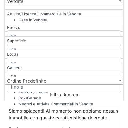
Vendita
Attività/Licenza Commerciale in Vendita
Case in Vendita
Qualsiasi
Prezzo
Appartamento
Casa indipendente
Superficie
Casa Semi-indipendente
Attico/Mansarda
Locali
Villa
Villetta a schiera
Camere
Rustico/Casale
Loft/Open space
Camera d'Albergo
Ordine Predefinito
Multiproprietà
Palazzo/Stabile
Filtra Ricerca
Box/Garage
Negozi e Attivita Commerciali in Vendita
Qualsiasi
Siamo spiacenti! Al momento non abbiamo nessun
Attività/Licenza Commerciale
immobile con queste caratteristiche ricercate.
Azienda Agricola
Bar/Ristorante