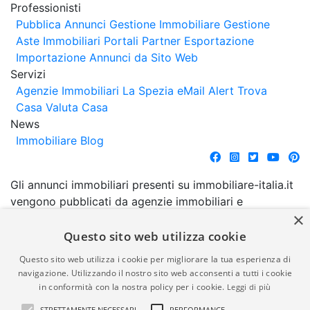
Professionisti
Pubblica Annunci
Gestione Immobiliare
Gestione
Aste Immobiliari
Portali Partner Esportazione
Importazione Annunci da Sito Web
Servizi
Agenzie Immobiliari La Spezia
eMail Alert
Trova
Casa
Valuta Casa
News
Immobiliare Blog
Gli annunci immobiliari presenti su immobiliare-italia.it
vengono pubblicati da agenzie immobiliari e
×
costruttori. La pubblicazione degli annunci non
comporta l'approvazione o l'avallo da parte di
Questo sito web utilizza cookie
immobiliare-italia.it nè implica alcuna forma di
Questo sito web utilizza i cookie per migliorare la tua esperienza di
garanzia da parte di quest'ultima. immobiliare-italia.it
navigazione. Utilizzando il nostro sito web acconsenti a tutti i cookie
quindi non è responsabile della veridicità, della
in conformità con la nostra policy per i cookie.
Leggi di più
correttezza, della completezza, della normativa in
STRETTAMENTE NECESSARI
PERFORMANCE