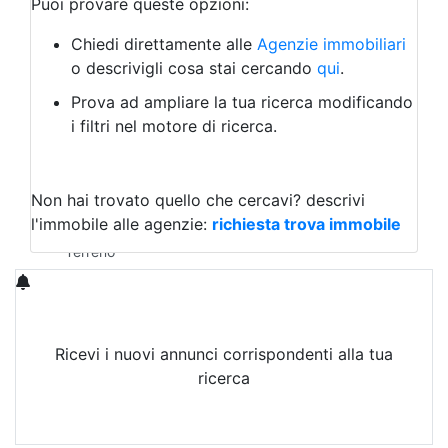
Puoi provare queste opzioni:
Bed & Breakfast
Albergo
Chiedi direttamente alle
Agenzie immobiliari
Laboratorio Artigianale
o descrivigli cosa stai cercando
qui
.
Negozio/locale commerciale
Prova ad ampliare la tua ricerca modificando
Agriturismo
i filtri nel motore di ricerca.
Magazzini
Capannoni
Uffici
Terreni in Vendita
Non hai trovato quello che cercavi?
descrivi
Qualsiasi
l'immobile alle agenzie:
richiesta trova immobile
Terreno edificabile
Terreno
Ricevi i nuovi annunci corrispondenti alla tua
ricerca
Attiva Email-Alert