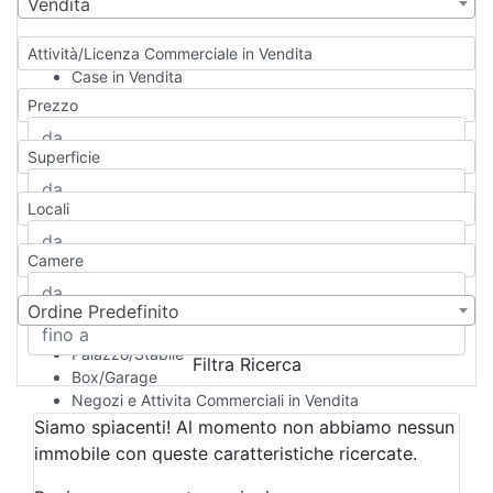
Vendita
Attività/Licenza Commerciale in Vendita
Case in Vendita
Qualsiasi
Prezzo
Appartamento
Casa indipendente
Superficie
Casa Semi-indipendente
Attico/Mansarda
Locali
Villa
Villetta a schiera
Camere
Rustico/Casale
Loft/Open space
Camera d'Albergo
Ordine Predefinito
Multiproprietà
Palazzo/Stabile
Filtra Ricerca
Box/Garage
Negozi e Attivita Commerciali in Vendita
Qualsiasi
Siamo spiacenti! Al momento non abbiamo nessun
Attività/Licenza Commerciale
immobile con queste caratteristiche ricercate.
Azienda Agricola
Bar/Ristorante