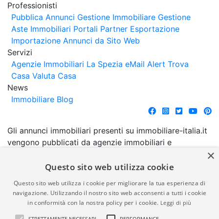
Professionisti
Pubblica Annunci
Gestione Immobiliare
Gestione
Aste Immobiliari
Portali Partner Esportazione
Importazione Annunci da Sito Web
Servizi
Agenzie Immobiliari La Spezia
eMail Alert
Trova
Casa
Valuta Casa
News
Immobiliare Blog
Gli annunci immobiliari presenti su immobiliare-italia.it
vengono pubblicati da agenzie immobiliari e
×
costruttori. La pubblicazione degli annunci non
comporta l'approvazione o l'avallo da parte di
Questo sito web utilizza cookie
immobiliare-italia.it nè implica alcuna forma di
Questo sito web utilizza i cookie per migliorare la tua esperienza di
garanzia da parte di quest'ultima. immobiliare-italia.it
navigazione. Utilizzando il nostro sito web acconsenti a tutti i cookie
quindi non è responsabile della veridicità, della
in conformità con la nostra policy per i cookie.
Leggi di più
correttezza, della completezza, della normativa in
STRETTAMENTE NECESSARI
PERFORMANCE