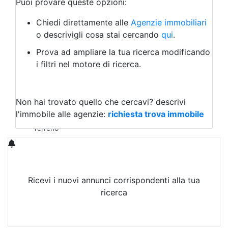
Puoi provare queste opzioni:
Bed & Breakfast
Albergo
Chiedi direttamente alle
Agenzie immobiliari
Laboratorio Artigianale
o descrivigli cosa stai cercando
qui
.
Negozio/locale commerciale
Prova ad ampliare la tua ricerca modificando
Agriturismo
i filtri nel motore di ricerca.
Magazzini
Capannoni
Uffici
Terreni in Vendita
Non hai trovato quello che cercavi?
descrivi
Qualsiasi
l'immobile alle agenzie:
richiesta trova immobile
Terreno edificabile
Terreno
Ricevi i nuovi annunci corrispondenti alla tua
ricerca
Attiva Email-Alert