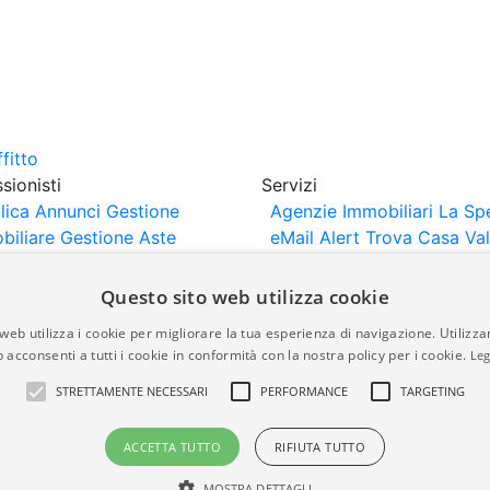
sionisti
Servizi
lica Annunci
Gestione
Agenzie Immobiliari La Sp
biliare
Gestione Aste
eMail Alert
Trova Casa
Va
iliari
Portali Partner
Casa
rtazione
Importazione
Questo sito web utilizza cookie
nci da Sito Web
web utilizza i cookie per migliorare la tua esperienza di navigazione. Utilizza
 acconsenti a tutti i cookie in conformità con la nostra policy per i cookie.
Leg
are-italia.it vengono pubblicati da agenzie immobiliari e co
STRETTAMENTE NECESSARI
PERFORMANCE
TARGETING
rte di immobiliare-italia.it nè implica alcuna forma di gar
idicità, della correttezza, della completezza, della normativa
ACCETTA TUTTO
RIFIUTA TUTTO
MOSTRA DETTAGLI