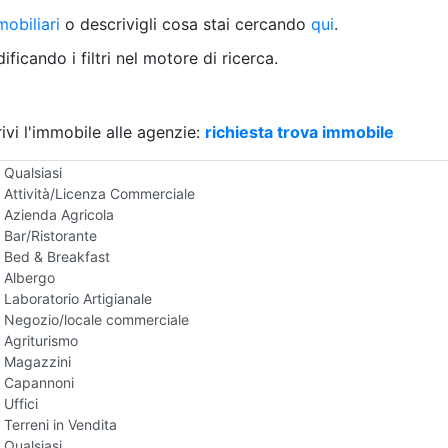
Villetta a schiera
obiliari
o descrivigli cosa stai cercando
qui
.
Rustico/Casale
Loft/Open space
ficando i filtri nel motore di ricerca.
Camera d'Albergo
Multiproprietà
Palazzo/Stabile
ivi l'immobile alle agenzie:
Box/Garage
richiesta trova immobile
Negozi e Attivita Commerciali in Vendita
Qualsiasi
Attività/Licenza Commerciale
Azienda Agricola
Bar/Ristorante
Bed & Breakfast
Albergo
Laboratorio Artigianale
Negozio/locale commerciale
Agriturismo
Magazzini
Capannoni
Uffici
Terreni in Vendita
Qualsiasi