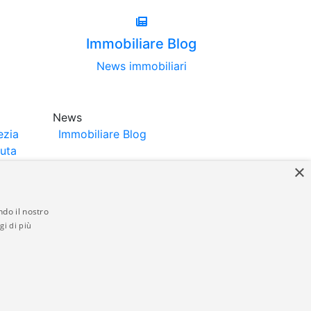
Immobiliare Blog
News immobiliari
News
ezia
Immobiliare Blog
luta
×
ndo il nostro
gi di più
struttori. La pubblicazione degli annunci
anzia da parte di quest'ultima. immobiliare-
 in materia di privacy e/o di alcun altro