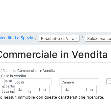
 Vendita La Spezia
Rocchetta di Vara
Seleziona Lo
 Commerciale in Vendita
ità/Licenza Commerciale in Vendita
Case in Vendita
Qualsiasi
Locali
Camere
Appartamento
Casa indipendente
Casa Semi-indipendente
 nessun immobile con queste caratteristiche ricercate.
Attico/Mansarda
Villa