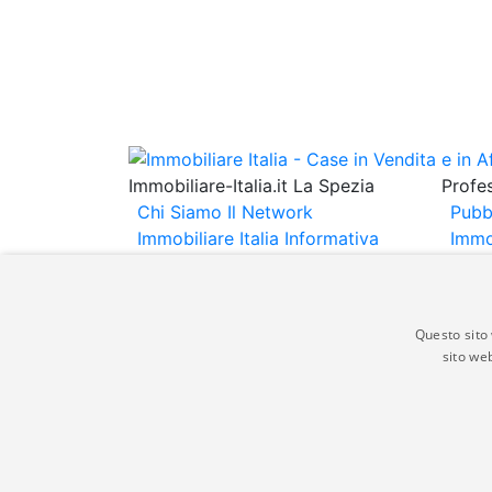
Immobiliare-Italia.it La Spezia
Profes
Chi Siamo
Il Network
Pubb
Immobiliare Italia
Informativa
Immo
Privacy
Informativa Cookie
Immob
Contatti
Espo
Annu
Questo sito 
sito web
Gli annunci immobiliari presenti su immobili
non comporta l'approvazione o l'avallo da pa
italia.it quindi non è responsabile della ver
aspetto dei suddetti annunci.