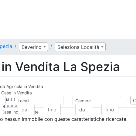
Spezia
Beverino
Seleziona Località
 in Vendita La Spezia
da Agricola in Vendita
Case in Vendita
Qualsiasi
Locali
Camere
Appartamento
Casa indipendente
Casa Semi-indipendente
 nessun immobile con queste caratteristiche ricercate.
Attico/Mansarda
Villa