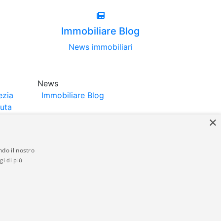
Immobiliare Blog
News immobiliari
News
ezia
Immobiliare Blog
luta
×
ndo il nostro
gi di più
struttori. La pubblicazione degli annunci
anzia da parte di quest'ultima. immobiliare-
 in materia di privacy e/o di alcun altro