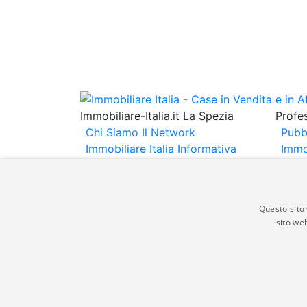
Immobiliare-Italia.it La Spezia
Profes
Chi Siamo
Il Network
Pubb
Immobiliare Italia
Informativa
Immo
Privacy
Informativa Cookie
Immob
Contatti
Espo
Annu
Questo sito 
sito web
Gli annunci immobiliari presenti su immobili
non comporta l'approvazione o l'avallo da pa
italia.it quindi non è responsabile della ver
aspetto dei suddetti annunci.