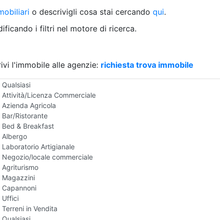
Villetta a schiera
obiliari
o descrivigli cosa stai cercando
qui
.
Rustico/Casale
Loft/Open space
ficando i filtri nel motore di ricerca.
Camera d'Albergo
Multiproprietà
Palazzo/Stabile
ivi l'immobile alle agenzie:
Box/Garage
richiesta trova immobile
Negozi e Attivita Commerciali in Vendita
Qualsiasi
Attività/Licenza Commerciale
Azienda Agricola
Bar/Ristorante
Bed & Breakfast
Albergo
Laboratorio Artigianale
Negozio/locale commerciale
Agriturismo
Magazzini
Capannoni
Uffici
Terreni in Vendita
Qualsiasi