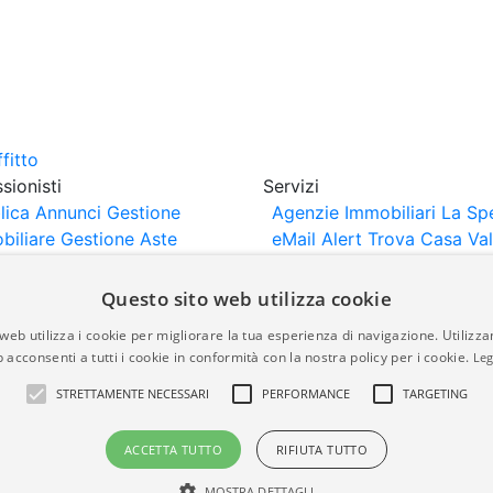
sionisti
Servizi
lica Annunci
Gestione
Agenzie Immobiliari La Sp
biliare
Gestione Aste
eMail Alert
Trova Casa
Va
iliari
Portali Partner
Casa
rtazione
Importazione
Questo sito web utilizza cookie
nci da Sito Web
web utilizza i cookie per migliorare la tua esperienza di navigazione. Utilizza
 acconsenti a tutti i cookie in conformità con la nostra policy per i cookie.
Leg
are-italia.it vengono pubblicati da agenzie immobiliari e co
STRETTAMENTE NECESSARI
PERFORMANCE
TARGETING
rte di immobiliare-italia.it nè implica alcuna forma di gar
idicità, della correttezza, della completezza, della normativa
ACCETTA TUTTO
RIFIUTA TUTTO
MOSTRA DETTAGLI