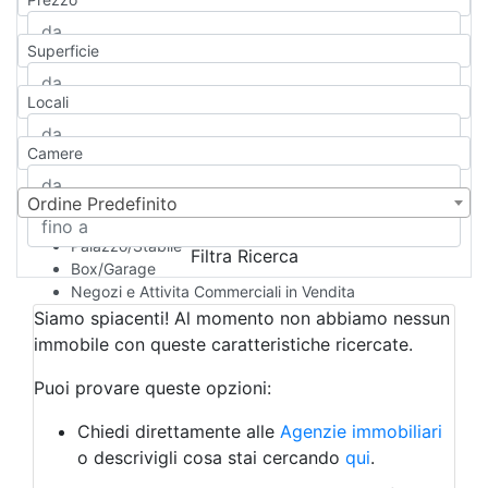
Appartamento
Casa indipendente
Superficie
Casa Semi-indipendente
Attico/Mansarda
Locali
Villa
Villetta a schiera
Camere
Rustico/Casale
Loft/Open space
Camera d'Albergo
Ordine Predefinito
Multiproprietà
Palazzo/Stabile
Filtra Ricerca
Box/Garage
Negozi e Attivita Commerciali in Vendita
Qualsiasi
Siamo spiacenti! Al momento non abbiamo nessun
Attività/Licenza Commerciale
immobile con queste caratteristiche ricercate.
Azienda Agricola
Bar/Ristorante
Puoi provare queste opzioni:
Bed & Breakfast
Albergo
Chiedi direttamente alle
Agenzie immobiliari
Laboratorio Artigianale
o descrivigli cosa stai cercando
qui
.
Negozio/locale commerciale