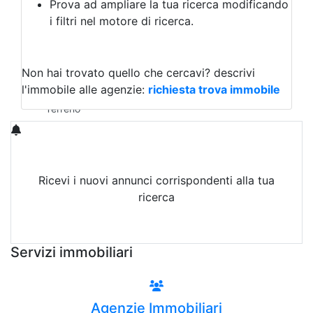
Prova ad ampliare la tua ricerca modificando
Agriturismo
i filtri nel motore di ricerca.
Magazzini
Capannoni
Uffici
Terreni in Vendita
Non hai trovato quello che cercavi?
descrivi
Qualsiasi
l'immobile alle agenzie:
richiesta trova immobile
Terreno edificabile
Terreno
Ricevi i nuovi annunci corrispondenti alla tua
ricerca
Attiva Email-Alert
Servizi immobiliari
Agenzie Immobiliari