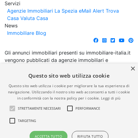
Servizi
Agenzie Immobiliari La Spezia
eMail Alert
Trova
Casa
Valuta Casa
News
Immobiliare Blog
Gli annunci immobiliari presenti su immobiliare-italia.it
vengono pubblicati da agenzie immobiliari e
×
costruttori. La pubblicazione degli annunci non
comporta l'approvazione o l'avallo da parte di
Questo sito web utilizza cookie
immobiliare-italia.it nè implica alcuna forma di
Questo sito web utilizza i cookie per migliorare la tua esperienza di
garanzia da parte di quest'ultima. immobiliare-italia.it
navigazione. Utilizzando il nostro sito web acconsenti a tutti i cookie
quindi non è responsabile della veridicità, della
in conformità con la nostra policy per i cookie.
Leggi di più
correttezza, della completezza, della normativa in
STRETTAMENTE NECESSARI
PERFORMANCE
materia di privacy e/o di alcun altro aspetto dei
suddetti annunci.
TARGETING
© Copyright 2007 - 2026
Powered by
ACCETTA TUTTO
RIFIUTA TUTTO