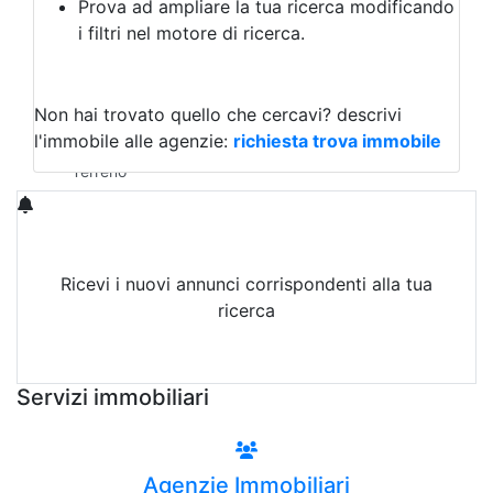
Prova ad ampliare la tua ricerca modificando
Agriturismo
i filtri nel motore di ricerca.
Magazzini
Capannoni
Uffici
Terreni in Vendita
Non hai trovato quello che cercavi?
descrivi
Qualsiasi
l'immobile alle agenzie:
richiesta trova immobile
Terreno edificabile
Terreno
Ricevi i nuovi annunci corrispondenti alla tua
ricerca
Attiva Email-Alert
Servizi immobiliari
Agenzie Immobiliari