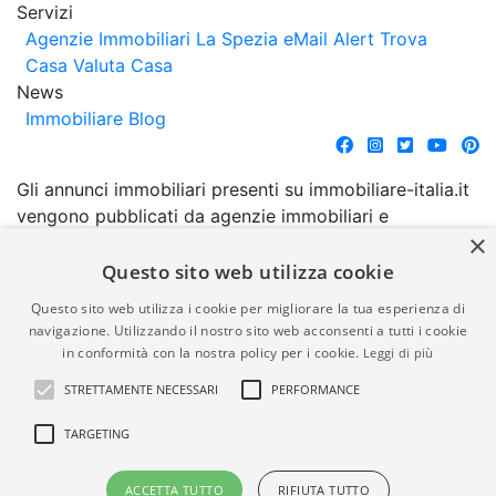
Servizi
Agenzie Immobiliari La Spezia
eMail Alert
Trova
Casa
Valuta Casa
News
Immobiliare Blog
Gli annunci immobiliari presenti su immobiliare-italia.it
vengono pubblicati da agenzie immobiliari e
×
costruttori. La pubblicazione degli annunci non
comporta l'approvazione o l'avallo da parte di
Questo sito web utilizza cookie
immobiliare-italia.it nè implica alcuna forma di
Questo sito web utilizza i cookie per migliorare la tua esperienza di
garanzia da parte di quest'ultima. immobiliare-italia.it
navigazione. Utilizzando il nostro sito web acconsenti a tutti i cookie
quindi non è responsabile della veridicità, della
in conformità con la nostra policy per i cookie.
Leggi di più
correttezza, della completezza, della normativa in
STRETTAMENTE NECESSARI
PERFORMANCE
materia di privacy e/o di alcun altro aspetto dei
suddetti annunci.
TARGETING
© Copyright 2007 - 2026
Powered by
ACCETTA TUTTO
RIFIUTA TUTTO