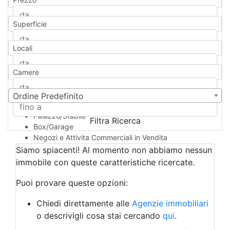
Appartamento
Casa indipendente
Superficie
Casa Semi-indipendente
Attico/Mansarda
Locali
Villa
Villetta a schiera
Camere
Rustico/Casale
Loft/Open space
Camera d'Albergo
Ordine Predefinito
Multiproprietà
Palazzo/Stabile
Filtra Ricerca
Box/Garage
Negozi e Attivita Commerciali in Vendita
Qualsiasi
Siamo spiacenti! Al momento non abbiamo nessun
Attività/Licenza Commerciale
immobile con queste caratteristiche ricercate.
Azienda Agricola
Bar/Ristorante
Puoi provare queste opzioni:
Bed & Breakfast
Albergo
Chiedi direttamente alle
Agenzie immobiliari
Laboratorio Artigianale
o descrivigli cosa stai cercando
qui
.
Negozio/locale commerciale