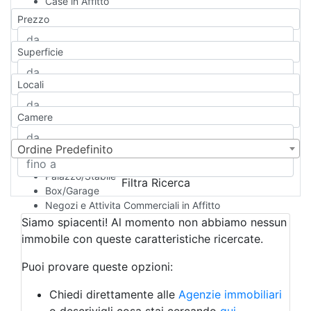
Case in Affitto
Qualsiasi
Prezzo
Appartamento
Casa indipendente
Superficie
Casa Semi-indipendente
Attico/Mansarda
Locali
Villa
Villetta a schiera
Camere
Rustico/Casale
Loft/Open space
Camera d'Albergo
Ordine Predefinito
Multiproprietà
Palazzo/Stabile
Filtra Ricerca
Box/Garage
Negozi e Attivita Commerciali in Affitto
Qualsiasi
Siamo spiacenti! Al momento non abbiamo nessun
Attività/Licenza Commerciale
immobile con queste caratteristiche ricercate.
Azienda Agricola
Bar/Ristorante
Puoi provare queste opzioni:
Bed & Breakfast
Albergo
Chiedi direttamente alle
Agenzie immobiliari
Laboratorio Artigianale