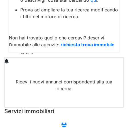
o descrivigli cosa stai cercando
qui
.
Negozio/locale commerciale
Prova ad ampliare la tua ricerca modificando
Agriturismo
i filtri nel motore di ricerca.
Magazzini
Capannoni
Uffici
Terreni in Affitto
Non hai trovato quello che cercavi?
descrivi
Qualsiasi
l'immobile alle agenzie:
richiesta trova immobile
Terreno edificabile
Terreno
Ricevi i nuovi annunci corrispondenti alla tua
ricerca
Attiva Email-Alert
Servizi immobiliari