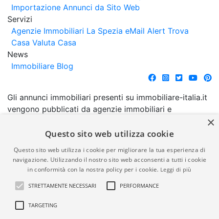
Importazione Annunci da Sito Web
Servizi
Agenzie Immobiliari La Spezia
eMail Alert
Trova
Casa
Valuta Casa
News
Immobiliare Blog
Gli annunci immobiliari presenti su immobiliare-italia.it
vengono pubblicati da agenzie immobiliari e
×
costruttori. La pubblicazione degli annunci non
comporta l'approvazione o l'avallo da parte di
Questo sito web utilizza cookie
immobiliare-italia.it nè implica alcuna forma di
Questo sito web utilizza i cookie per migliorare la tua esperienza di
garanzia da parte di quest'ultima. immobiliare-italia.it
navigazione. Utilizzando il nostro sito web acconsenti a tutti i cookie
quindi non è responsabile della veridicità, della
in conformità con la nostra policy per i cookie.
Leggi di più
correttezza, della completezza, della normativa in
STRETTAMENTE NECESSARI
PERFORMANCE
materia di privacy e/o di alcun altro aspetto dei
suddetti annunci.
TARGETING