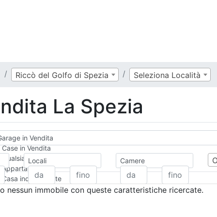
a
Riccò del Golfo di Spezia
Seleziona Località
ndita La Spezia
arage in Vendita
Case in Vendita
Qualsiasi
Locali
Camere
Appartamento
Casa indipendente
Casa Semi-indipendente
 nessun immobile con queste caratteristiche ricercate.
Attico/Mansarda
Villa