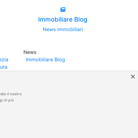
Immobiliare Blog
News immobiliari
News
ezia
Immobiliare Blog
luta
×
ndo il nostro
gi di più
struttori. La pubblicazione degli annunci
anzia da parte di quest'ultima. immobiliare-
 in materia di privacy e/o di alcun altro