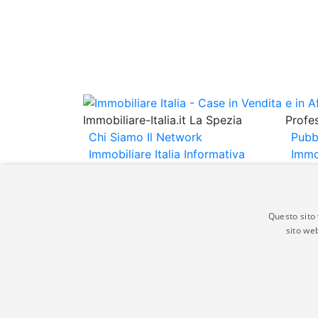
Immobiliare-Italia.it La Spezia
Profes
Chi Siamo
Il Network
Pubb
Immobiliare Italia
Informativa
Immo
Privacy
Informativa Cookie
Immob
Contatti
Espo
Annu
Questo sito 
sito web
Gli annunci immobiliari presenti su immobili
non comporta l'approvazione o l'avallo da pa
italia.it quindi non è responsabile della ver
aspetto dei suddetti annunci.