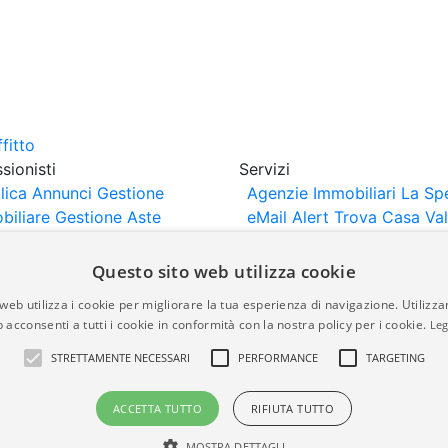
sionisti
Servizi
lica Annunci
Gestione
Agenzie Immobiliari La Sp
biliare
Gestione Aste
eMail Alert
Trova Casa
Va
iliari
Portali Partner
Casa
rtazione
Importazione
Questo sito web utilizza cookie
nci da Sito Web
web utilizza i cookie per migliorare la tua esperienza di navigazione. Utilizza
 acconsenti a tutti i cookie in conformità con la nostra policy per i cookie.
Leg
are-italia.it vengono pubblicati da agenzie immobiliari e co
STRETTAMENTE NECESSARI
PERFORMANCE
TARGETING
rte di immobiliare-italia.it nè implica alcuna forma di gar
idicità, della correttezza, della completezza, della normativa
ACCETTA TUTTO
RIFIUTA TUTTO
MOSTRA DETTAGLI