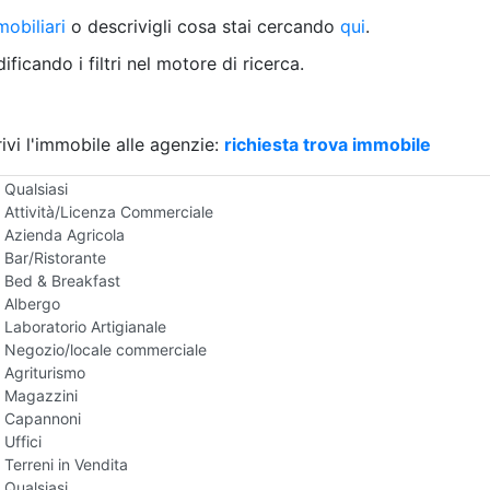
Villetta a schiera
obiliari
o descrivigli cosa stai cercando
qui
.
Rustico/Casale
Loft/Open space
ficando i filtri nel motore di ricerca.
Camera d'Albergo
Multiproprietà
Palazzo/Stabile
ivi l'immobile alle agenzie:
Box/Garage
richiesta trova immobile
Negozi e Attivita Commerciali in Vendita
Qualsiasi
Attività/Licenza Commerciale
Azienda Agricola
Bar/Ristorante
Bed & Breakfast
Albergo
Laboratorio Artigianale
Negozio/locale commerciale
Agriturismo
Magazzini
Capannoni
Uffici
Terreni in Vendita
Qualsiasi