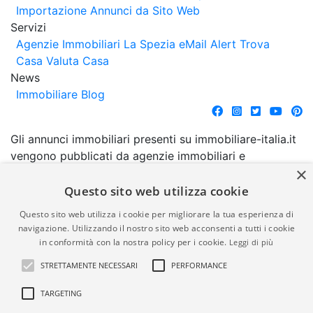
Importazione Annunci da Sito Web
Servizi
Agenzie Immobiliari La Spezia
eMail Alert
Trova
Casa
Valuta Casa
News
Immobiliare Blog
Gli annunci immobiliari presenti su immobiliare-italia.it
vengono pubblicati da agenzie immobiliari e
×
costruttori. La pubblicazione degli annunci non
comporta l'approvazione o l'avallo da parte di
Questo sito web utilizza cookie
immobiliare-italia.it nè implica alcuna forma di
Questo sito web utilizza i cookie per migliorare la tua esperienza di
garanzia da parte di quest'ultima. immobiliare-italia.it
navigazione. Utilizzando il nostro sito web acconsenti a tutti i cookie
quindi non è responsabile della veridicità, della
in conformità con la nostra policy per i cookie.
Leggi di più
correttezza, della completezza, della normativa in
STRETTAMENTE NECESSARI
PERFORMANCE
materia di privacy e/o di alcun altro aspetto dei
suddetti annunci.
TARGETING