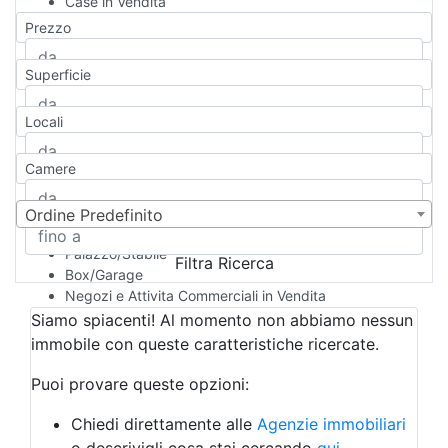
Case in Vendita
Qualsiasi
Prezzo
Appartamento
Casa indipendente
Superficie
Casa Semi-indipendente
Attico/Mansarda
Locali
Villa
Villetta a schiera
Camere
Rustico/Casale
Loft/Open space
Camera d'Albergo
Ordine Predefinito
Multiproprietà
Palazzo/Stabile
Filtra Ricerca
Box/Garage
Negozi e Attivita Commerciali in Vendita
Qualsiasi
Siamo spiacenti! Al momento non abbiamo nessun
Attività/Licenza Commerciale
immobile con queste caratteristiche ricercate.
Azienda Agricola
Bar/Ristorante
Puoi provare queste opzioni:
Bed & Breakfast
Albergo
Chiedi direttamente alle
Agenzie immobiliari
Laboratorio Artigianale