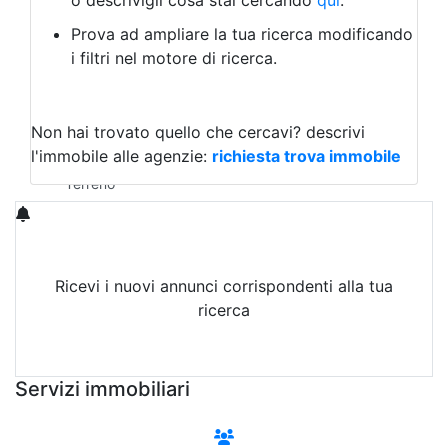
o descrivigli cosa stai cercando
qui
.
Negozio/locale commerciale
Prova ad ampliare la tua ricerca modificando
Agriturismo
i filtri nel motore di ricerca.
Magazzini
Capannoni
Uffici
Terreni in Vendita
Non hai trovato quello che cercavi?
descrivi
Qualsiasi
l'immobile alle agenzie:
richiesta trova immobile
Terreno edificabile
Terreno
Ricevi i nuovi annunci corrispondenti alla tua
ricerca
Attiva Email-Alert
Servizi immobiliari