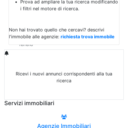
Prova ad ampliare la tua ricerca modificando
Agriturismo
i filtri nel motore di ricerca.
Magazzini
Capannoni
Uffici
Terreni in Affitto
Non hai trovato quello che cercavi?
descrivi
Qualsiasi
l'immobile alle agenzie:
richiesta trova immobile
Terreno edificabile
Terreno
Ricevi i nuovi annunci corrispondenti alla tua
ricerca
Attiva Email-Alert
Servizi immobiliari
Agenzie Immobiliari