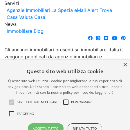
Servizi
Agenzie Immobiliari La Spezia
eMail Alert
Trova
Casa
Valuta Casa
News
Immobiliare Blog
Gli annunci immobiliari presenti su immobiliare-italia.it
vengono pubblicati da agenzie immobiliari e
×
costruttori. La pubblicazione degli annunci non
comporta l'approvazione o l'avallo da parte di
Questo sito web utilizza cookie
immobiliare-italia.it nè implica alcuna forma di
Questo sito web utilizza i cookie per migliorare la tua esperienza di
garanzia da parte di quest'ultima. immobiliare-italia.it
navigazione. Utilizzando il nostro sito web acconsenti a tutti i cookie
quindi non è responsabile della veridicità, della
in conformità con la nostra policy per i cookie.
Leggi di più
correttezza, della completezza, della normativa in
STRETTAMENTE NECESSARI
PERFORMANCE
materia di privacy e/o di alcun altro aspetto dei
suddetti annunci.
TARGETING
© Copyright 2007 - 2026
Powered by
ACCETTA TUTTO
RIFIUTA TUTTO