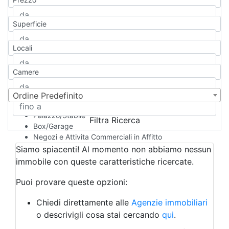
Appartamento
Casa indipendente
Superficie
Casa Semi-indipendente
Attico/Mansarda
Locali
Villa
Villetta a schiera
Camere
Rustico/Casale
Loft/Open space
Camera d'Albergo
Ordine Predefinito
Multiproprietà
Palazzo/Stabile
Filtra Ricerca
Box/Garage
Negozi e Attivita Commerciali in Affitto
Qualsiasi
Siamo spiacenti! Al momento non abbiamo nessun
Attività/Licenza Commerciale
immobile con queste caratteristiche ricercate.
Azienda Agricola
Bar/Ristorante
Puoi provare queste opzioni:
Bed & Breakfast
Albergo
Chiedi direttamente alle
Agenzie immobiliari
Laboratorio Artigianale
o descrivigli cosa stai cercando
qui
.
Negozio/locale commerciale