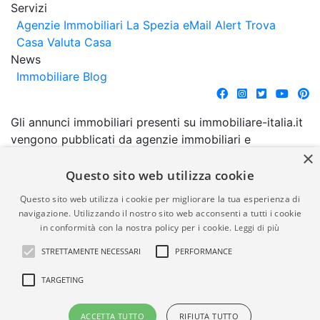
Servizi
Agenzie Immobiliari La Spezia
eMail Alert
Trova
Casa
Valuta Casa
News
Immobiliare Blog
Gli annunci immobiliari presenti su immobiliare-italia.it
vengono pubblicati da agenzie immobiliari e
×
costruttori. La pubblicazione degli annunci non
comporta l'approvazione o l'avallo da parte di
Questo sito web utilizza cookie
immobiliare-italia.it nè implica alcuna forma di
Questo sito web utilizza i cookie per migliorare la tua esperienza di
garanzia da parte di quest'ultima. immobiliare-italia.it
navigazione. Utilizzando il nostro sito web acconsenti a tutti i cookie
quindi non è responsabile della veridicità, della
in conformità con la nostra policy per i cookie.
Leggi di più
correttezza, della completezza, della normativa in
STRETTAMENTE NECESSARI
PERFORMANCE
materia di privacy e/o di alcun altro aspetto dei
suddetti annunci.
TARGETING
© Copyright 2007 - 2026
Powered by
ACCETTA TUTTO
RIFIUTA TUTTO