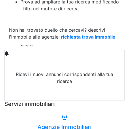
Prova ad ampliare la tua ricerca modificando
Agriturismo
i filtri nel motore di ricerca.
Magazzini
Capannoni
Uffici
Terreni in Affitto
Non hai trovato quello che cercavi?
descrivi
Qualsiasi
l'immobile alle agenzie:
richiesta trova immobile
Terreno edificabile
Terreno
Ricevi i nuovi annunci corrispondenti alla tua
ricerca
Attiva Email-Alert
Servizi immobiliari
Agenzie Immobiliari