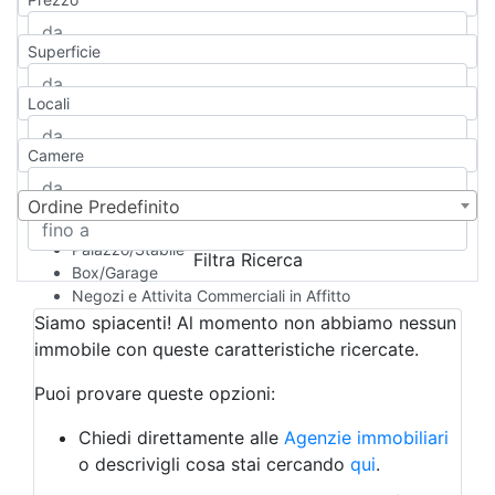
Appartamento
Casa indipendente
Superficie
Casa Semi-indipendente
Attico/Mansarda
Locali
Villa
Villetta a schiera
Camere
Rustico/Casale
Loft/Open space
Camera d'Albergo
Ordine Predefinito
Multiproprietà
Palazzo/Stabile
Filtra Ricerca
Box/Garage
Negozi e Attivita Commerciali in Affitto
Qualsiasi
Siamo spiacenti! Al momento non abbiamo nessun
Attività/Licenza Commerciale
immobile con queste caratteristiche ricercate.
Azienda Agricola
Bar/Ristorante
Puoi provare queste opzioni:
Bed & Breakfast
Albergo
Chiedi direttamente alle
Agenzie immobiliari
Laboratorio Artigianale
o descrivigli cosa stai cercando
qui
.
Negozio/locale commerciale