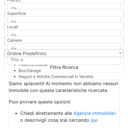
Appartamento
Casa indipendente
Superficie
Casa Semi-indipendente
Attico/Mansarda
Locali
Villa
Villetta a schiera
Camere
Rustico/Casale
Loft/Open space
Camera d'Albergo
Ordine Predefinito
Multiproprietà
Palazzo/Stabile
Filtra Ricerca
Box/Garage
Negozi e Attivita Commerciali in Vendita
Qualsiasi
Siamo spiacenti! Al momento non abbiamo nessun
Attività/Licenza Commerciale
immobile con queste caratteristiche ricercate.
Azienda Agricola
Bar/Ristorante
Puoi provare queste opzioni:
Bed & Breakfast
Albergo
Chiedi direttamente alle
Agenzie immobiliari
Laboratorio Artigianale
o descrivigli cosa stai cercando
qui
.
Negozio/locale commerciale