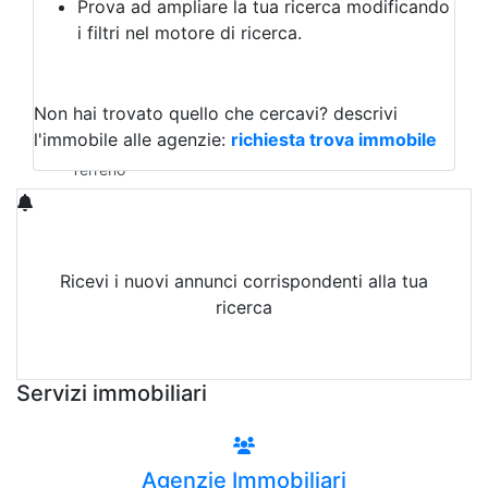
Prova ad ampliare la tua ricerca modificando
Agriturismo
i filtri nel motore di ricerca.
Magazzini
Capannoni
Uffici
Terreni in Vendita
Non hai trovato quello che cercavi?
descrivi
Qualsiasi
l'immobile alle agenzie:
richiesta trova immobile
Terreno edificabile
Terreno
Ricevi i nuovi annunci corrispondenti alla tua
ricerca
Attiva Email-Alert
Servizi immobiliari
Agenzie Immobiliari