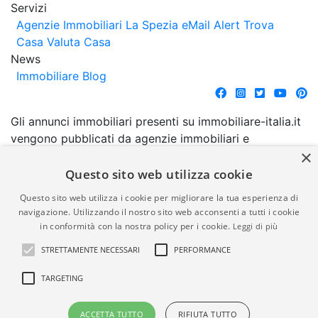
Servizi
Agenzie Immobiliari La Spezia
eMail Alert
Trova
Casa
Valuta Casa
News
Immobiliare Blog
Gli annunci immobiliari presenti su immobiliare-italia.it
vengono pubblicati da agenzie immobiliari e
×
costruttori. La pubblicazione degli annunci non
comporta l'approvazione o l'avallo da parte di
Questo sito web utilizza cookie
immobiliare-italia.it nè implica alcuna forma di
Questo sito web utilizza i cookie per migliorare la tua esperienza di
garanzia da parte di quest'ultima. immobiliare-italia.it
navigazione. Utilizzando il nostro sito web acconsenti a tutti i cookie
quindi non è responsabile della veridicità, della
in conformità con la nostra policy per i cookie.
Leggi di più
correttezza, della completezza, della normativa in
STRETTAMENTE NECESSARI
PERFORMANCE
materia di privacy e/o di alcun altro aspetto dei
suddetti annunci.
TARGETING
© Copyright 2007 - 2026
Powered by
ACCETTA TUTTO
RIFIUTA TUTTO