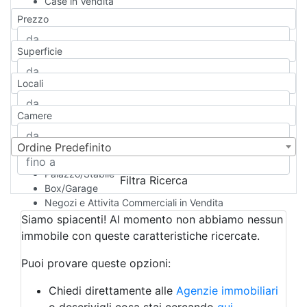
Case in Vendita
Qualsiasi
Prezzo
Appartamento
Casa indipendente
Superficie
Casa Semi-indipendente
Attico/Mansarda
Locali
Villa
Villetta a schiera
Camere
Rustico/Casale
Loft/Open space
Camera d'Albergo
Ordine Predefinito
Multiproprietà
Palazzo/Stabile
Filtra Ricerca
Box/Garage
Negozi e Attivita Commerciali in Vendita
Qualsiasi
Siamo spiacenti! Al momento non abbiamo nessun
Attività/Licenza Commerciale
immobile con queste caratteristiche ricercate.
Azienda Agricola
Bar/Ristorante
Puoi provare queste opzioni:
Bed & Breakfast
Albergo
Chiedi direttamente alle
Agenzie immobiliari
Laboratorio Artigianale