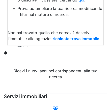
o descrivigli cosa stai cercando
qui
.
Negozio/locale commerciale
Prova ad ampliare la tua ricerca modificando
Agriturismo
i filtri nel motore di ricerca.
Magazzini
Capannoni
Uffici
Terreni in Vendita
Non hai trovato quello che cercavi?
descrivi
Qualsiasi
l'immobile alle agenzie:
richiesta trova immobile
Terreno edificabile
Terreno
Ricevi i nuovi annunci corrispondenti alla tua
ricerca
Attiva Email-Alert
Servizi immobiliari