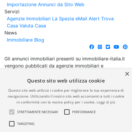
Importazione Annunci da Sito Web
Servizi
Agenzie Immobiliari La Spezia
eMail Alert
Trova
Casa
Valuta Casa
News
Immobiliare Blog
Gli annunci immobiliari presenti su immobiliare-italia.it
vengono pubblicati da agenzie immobiliari e
×
costruttori. La pubblicazione degli annunci non
comporta l'approvazione o l'avallo da parte di
Questo sito web utilizza cookie
immobiliare-italia.it nè implica alcuna forma di
Questo sito web utilizza i cookie per migliorare la tua esperienza di
garanzia da parte di quest'ultima. immobiliare-italia.it
navigazione. Utilizzando il nostro sito web acconsenti a tutti i cookie
quindi non è responsabile della veridicità, della
in conformità con la nostra policy per i cookie.
Leggi di più
correttezza, della completezza, della normativa in
STRETTAMENTE NECESSARI
PERFORMANCE
materia di privacy e/o di alcun altro aspetto dei
suddetti annunci.
TARGETING