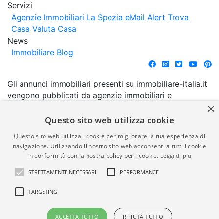
Servizi
Agenzie Immobiliari La Spezia
eMail Alert
Trova
Casa
Valuta Casa
News
Immobiliare Blog
Gli annunci immobiliari presenti su immobiliare-italia.it
vengono pubblicati da agenzie immobiliari e
×
costruttori. La pubblicazione degli annunci non
comporta l'approvazione o l'avallo da parte di
Questo sito web utilizza cookie
immobiliare-italia.it nè implica alcuna forma di
Questo sito web utilizza i cookie per migliorare la tua esperienza di
garanzia da parte di quest'ultima. immobiliare-italia.it
navigazione. Utilizzando il nostro sito web acconsenti a tutti i cookie
quindi non è responsabile della veridicità, della
in conformità con la nostra policy per i cookie.
Leggi di più
correttezza, della completezza, della normativa in
STRETTAMENTE NECESSARI
PERFORMANCE
materia di privacy e/o di alcun altro aspetto dei
suddetti annunci.
TARGETING
© Copyright 2007 - 2026
Powered by
ACCETTA TUTTO
RIFIUTA TUTTO