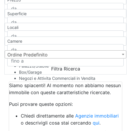
Appartamento
Casa indipendente
Superficie
Casa Semi-indipendente
Attico/Mansarda
Locali
Villa
Villetta a schiera
Camere
Rustico/Casale
Loft/Open space
Camera d'Albergo
Ordine Predefinito
Multiproprietà
Palazzo/Stabile
Filtra Ricerca
Box/Garage
Negozi e Attivita Commerciali in Vendita
Qualsiasi
Siamo spiacenti! Al momento non abbiamo nessun
Attività/Licenza Commerciale
immobile con queste caratteristiche ricercate.
Azienda Agricola
Bar/Ristorante
Puoi provare queste opzioni:
Bed & Breakfast
Albergo
Chiedi direttamente alle
Agenzie immobiliari
Laboratorio Artigianale
o descrivigli cosa stai cercando
qui
.
Negozio/locale commerciale