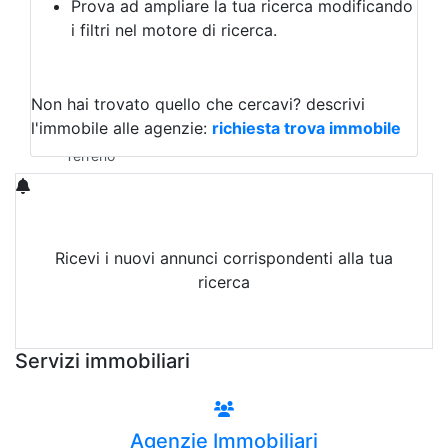
Prova ad ampliare la tua ricerca modificando
Agriturismo
i filtri nel motore di ricerca.
Magazzini
Capannoni
Uffici
Terreni in Vendita
Non hai trovato quello che cercavi?
descrivi
Qualsiasi
l'immobile alle agenzie:
richiesta trova immobile
Terreno edificabile
Terreno
Ricevi i nuovi annunci corrispondenti alla tua
ricerca
Attiva Email-Alert
Servizi immobiliari
Agenzie Immobiliari