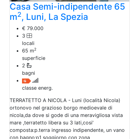
Casa Semi-indipendente 65
2
m
, Luni, La Spezia
€ 79.000
3
locali
2
65
m
superficie
2
bagni
classe energ.
TERRATETTO A NICOLA - Luni (località Nicola)
ortonovo nel grazioso borgo medioevale di
nicola,da dove si gode di una meravigliosa vista
mare ,terratetto libera su 3 lati,cosi'
composta:p.terra ingresso indipendente, un vano
con bagno;p1 soggiorno con zona