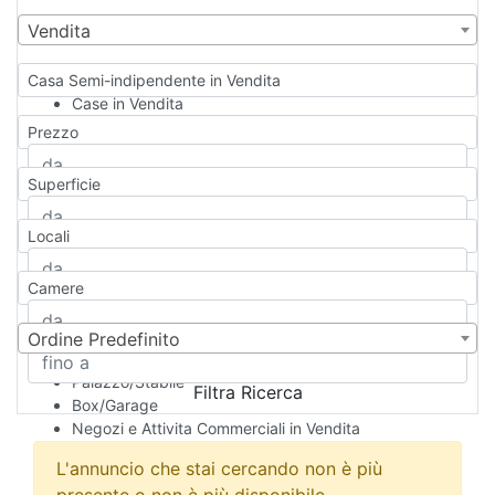
Vendita
Casa Semi-indipendente in Vendita
Case in Vendita
Qualsiasi
Prezzo
Appartamento
Casa indipendente
Superficie
Casa Semi-indipendente
Attico/Mansarda
Locali
Villa
Villetta a schiera
Camere
Rustico/Casale
Loft/Open space
Camera d'Albergo
Ordine Predefinito
Multiproprietà
Palazzo/Stabile
Filtra Ricerca
Box/Garage
Negozi e Attivita Commerciali in Vendita
Qualsiasi
L'annuncio che stai cercando non è più
Attività/Licenza Commerciale