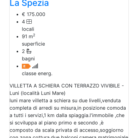
La Spezia
€ 175.000
4
locali
2
91
m
superficie
2
bagni
classe energ.
VILLETTA A SCHIERA CON TERRAZZO VIVIBILE -
Luni (località Luni Mare)
luni mare villetta a schiera su due livelli,venduta
completa di arredi su misura,in posizione comoda
a tutti i servizi,1 km dalla spiaggia.l'immobile ,che
si scviluppa al piano primo e secondo ,è
composto da scala privata di accesso,soggiorno
con zona cottura,due balconi,camera matrimoniale