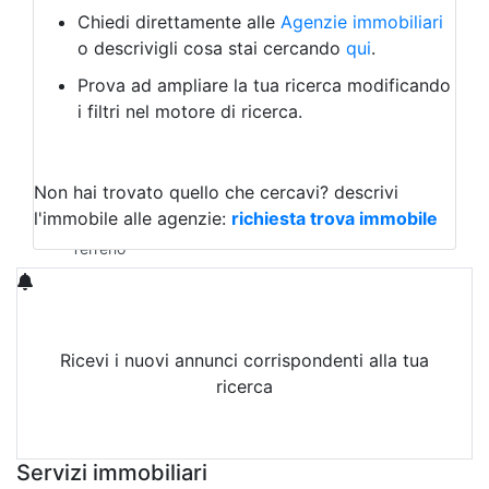
Albergo
Chiedi direttamente alle
Agenzie immobiliari
Laboratorio Artigianale
o descrivigli cosa stai cercando
qui
.
Negozio/locale commerciale
Prova ad ampliare la tua ricerca modificando
Agriturismo
i filtri nel motore di ricerca.
Magazzini
Capannoni
Uffici
Terreni in Vendita
Non hai trovato quello che cercavi?
descrivi
Qualsiasi
l'immobile alle agenzie:
richiesta trova immobile
Terreno edificabile
Terreno
Ricevi i nuovi annunci corrispondenti alla tua
ricerca
Attiva Email-Alert
Servizi immobiliari