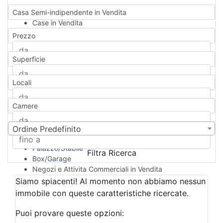
Casa Semi-indipendente in Vendita
Case in Vendita
Qualsiasi
Prezzo
Appartamento
Casa indipendente
Superficie
Casa Semi-indipendente
Attico/Mansarda
Locali
Villa
Villetta a schiera
Camere
Rustico/Casale
Loft/Open space
Camera d'Albergo
Ordine Predefinito
Multiproprietà
Palazzo/Stabile
Filtra Ricerca
Box/Garage
Negozi e Attivita Commerciali in Vendita
Qualsiasi
Siamo spiacenti! Al momento non abbiamo nessun
Attività/Licenza Commerciale
immobile con queste caratteristiche ricercate.
Azienda Agricola
Bar/Ristorante
Puoi provare queste opzioni:
Bed & Breakfast