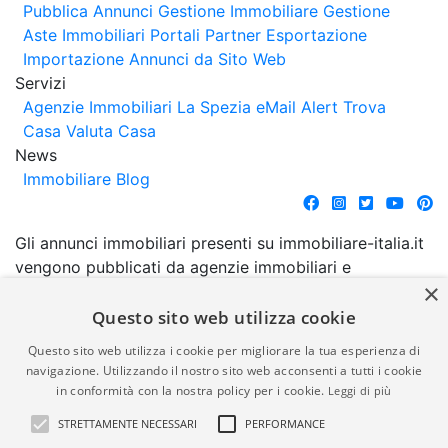
Pubblica Annunci
Gestione Immobiliare
Gestione
Aste Immobiliari
Portali Partner Esportazione
Importazione Annunci da Sito Web
Servizi
Agenzie Immobiliari La Spezia
eMail Alert
Trova
Casa
Valuta Casa
News
Immobiliare Blog
Gli annunci immobiliari presenti su immobiliare-italia.it
vengono pubblicati da agenzie immobiliari e
×
costruttori. La pubblicazione degli annunci non
comporta l'approvazione o l'avallo da parte di
Questo sito web utilizza cookie
immobiliare-italia.it nè implica alcuna forma di
Questo sito web utilizza i cookie per migliorare la tua esperienza di
garanzia da parte di quest'ultima. immobiliare-italia.it
navigazione. Utilizzando il nostro sito web acconsenti a tutti i cookie
quindi non è responsabile della veridicità, della
in conformità con la nostra policy per i cookie.
Leggi di più
correttezza, della completezza, della normativa in
STRETTAMENTE NECESSARI
PERFORMANCE
materia di privacy e/o di alcun altro aspetto dei