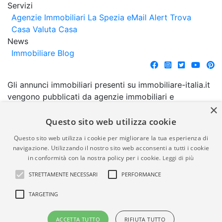
Servizi
Agenzie Immobiliari La Spezia
eMail Alert
Trova
Casa
Valuta Casa
News
Immobiliare Blog
Gli annunci immobiliari presenti su immobiliare-italia.it
vengono pubblicati da agenzie immobiliari e
×
costruttori. La pubblicazione degli annunci non
comporta l'approvazione o l'avallo da parte di
Questo sito web utilizza cookie
immobiliare-italia.it nè implica alcuna forma di
Questo sito web utilizza i cookie per migliorare la tua esperienza di
garanzia da parte di quest'ultima. immobiliare-italia.it
navigazione. Utilizzando il nostro sito web acconsenti a tutti i cookie
quindi non è responsabile della veridicità, della
in conformità con la nostra policy per i cookie.
Leggi di più
correttezza, della completezza, della normativa in
STRETTAMENTE NECESSARI
PERFORMANCE
materia di privacy e/o di alcun altro aspetto dei
suddetti annunci.
TARGETING
© Copyright 2007 - 2026
Powered by
ACCETTA TUTTO
RIFIUTA TUTTO