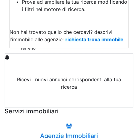
Prova ad ampliare la tua ricerca modificando
Agriturismo
i filtri nel motore di ricerca.
Magazzini
Capannoni
Uffici
Terreni in Vendita
Non hai trovato quello che cercavi?
descrivi
Qualsiasi
l'immobile alle agenzie:
richiesta trova immobile
Terreno edificabile
Terreno
Ricevi i nuovi annunci corrispondenti alla tua
ricerca
Attiva Email-Alert
Servizi immobiliari
Agenzie Immobiliari