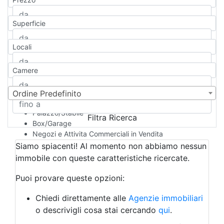
Appartamento
Casa indipendente
Superficie
Casa Semi-indipendente
Attico/Mansarda
Locali
Villa
Villetta a schiera
Camere
Rustico/Casale
Loft/Open space
Camera d'Albergo
Ordine Predefinito
Multiproprietà
Palazzo/Stabile
Filtra Ricerca
Box/Garage
Negozi e Attivita Commerciali in Vendita
Qualsiasi
Siamo spiacenti! Al momento non abbiamo nessun
Attività/Licenza Commerciale
immobile con queste caratteristiche ricercate.
Azienda Agricola
Bar/Ristorante
Puoi provare queste opzioni:
Bed & Breakfast
Albergo
Chiedi direttamente alle
Agenzie immobiliari
Laboratorio Artigianale
o descrivigli cosa stai cercando
qui
.
Negozio/locale commerciale