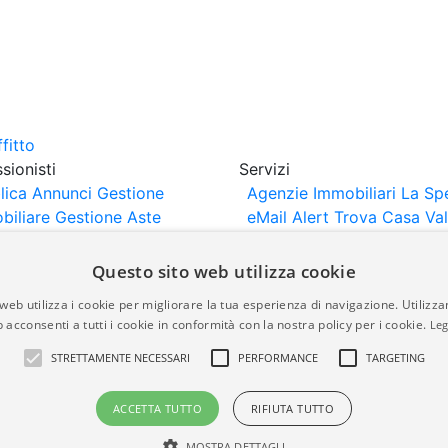
sionisti
Servizi
lica Annunci
Gestione
Agenzie Immobiliari La Sp
biliare
Gestione Aste
eMail Alert
Trova Casa
Va
iliari
Portali Partner
Casa
rtazione
Importazione
Questo sito web utilizza cookie
nci da Sito Web
web utilizza i cookie per migliorare la tua esperienza di navigazione. Utilizza
 acconsenti a tutti i cookie in conformità con la nostra policy per i cookie.
Leg
are-italia.it vengono pubblicati da agenzie immobiliari e co
STRETTAMENTE NECESSARI
PERFORMANCE
TARGETING
rte di immobiliare-italia.it nè implica alcuna forma di gar
idicità, della correttezza, della completezza, della normativa
ACCETTA TUTTO
RIFIUTA TUTTO
MOSTRA DETTAGLI