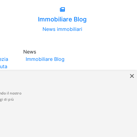
Immobiliare Blog
News immobiliari
News
ezia
Immobiliare Blog
luta
×
ndo il nostro
gi di più
struttori. La pubblicazione degli annunci
anzia da parte di quest'ultima. immobiliare-
 in materia di privacy e/o di alcun altro