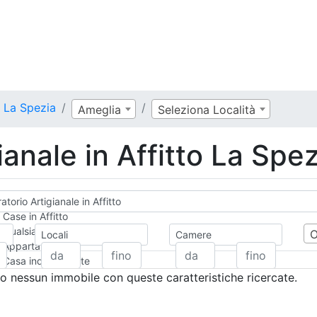
o La Spezia
Ameglia
Seleziona Località
ianale in Affitto La Spez
atorio Artigianale in Affitto
Case in Affitto
Qualsiasi
Locali
Camere
Appartamento
Casa indipendente
Casa Semi-indipendente
 nessun immobile con queste caratteristiche ricercate.
Attico/Mansarda
Villa