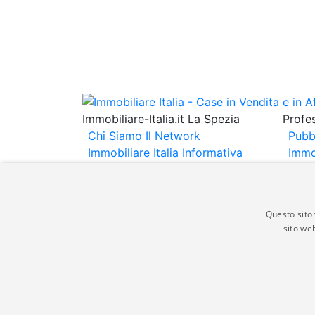
Immobiliare-Italia.it La Spezia
Profes
Chi Siamo
Il Network
Pubb
Immobiliare Italia
Informativa
Immo
Privacy
Informativa Cookie
Immob
Contatti
Espo
Annu
Questo sito 
sito web
Gli annunci immobiliari presenti su immobili
non comporta l'approvazione o l'avallo da pa
italia.it quindi non è responsabile della ver
aspetto dei suddetti annunci.