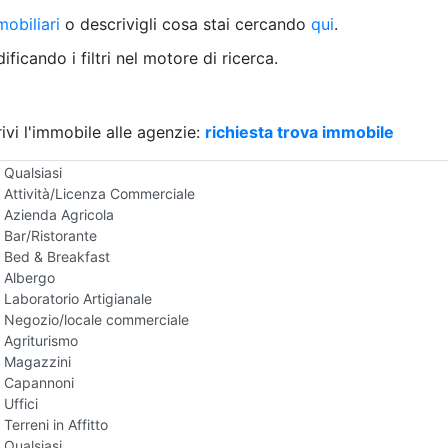
Villetta a schiera
obiliari
o descrivigli cosa stai cercando
qui
.
Rustico/Casale
Loft/Open space
ficando i filtri nel motore di ricerca.
Camera d'Albergo
Multiproprietà
Palazzo/Stabile
ivi l'immobile alle agenzie:
Box/Garage
richiesta trova immobile
Negozi e Attivita Commerciali in Affitto
Qualsiasi
Attività/Licenza Commerciale
Azienda Agricola
Bar/Ristorante
Bed & Breakfast
Albergo
Laboratorio Artigianale
Negozio/locale commerciale
Agriturismo
Magazzini
Capannoni
Uffici
Terreni in Affitto
Qualsiasi