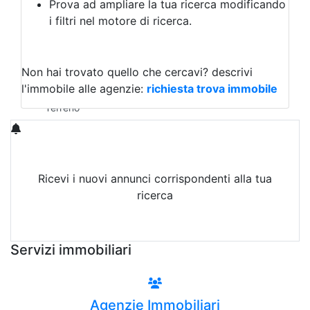
Prova ad ampliare la tua ricerca modificando
Agriturismo
i filtri nel motore di ricerca.
Magazzini
Capannoni
Uffici
Terreni in Affitto
Non hai trovato quello che cercavi?
descrivi
Qualsiasi
l'immobile alle agenzie:
richiesta trova immobile
Terreno edificabile
Terreno
Ricevi i nuovi annunci corrispondenti alla tua
ricerca
Attiva Email-Alert
Servizi immobiliari
Agenzie Immobiliari