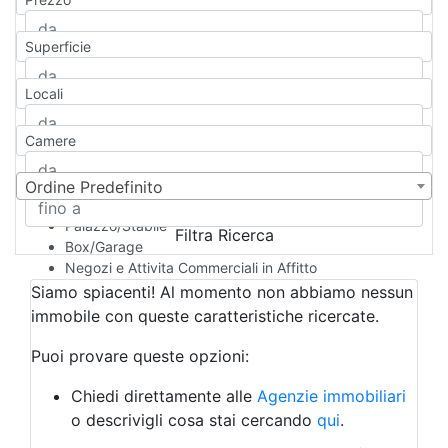
Appartamento
Casa indipendente
Superficie
Casa Semi-indipendente
Attico/Mansarda
Locali
Villa
Villetta a schiera
Camere
Rustico/Casale
Loft/Open space
Camera d'Albergo
Ordine Predefinito
Multiproprietà
Palazzo/Stabile
Filtra Ricerca
Box/Garage
Negozi e Attivita Commerciali in Affitto
Qualsiasi
Siamo spiacenti! Al momento non abbiamo nessun
Attività/Licenza Commerciale
immobile con queste caratteristiche ricercate.
Azienda Agricola
Bar/Ristorante
Puoi provare queste opzioni:
Bed & Breakfast
Albergo
Chiedi direttamente alle
Agenzie immobiliari
Laboratorio Artigianale
o descrivigli cosa stai cercando
qui
.
Negozio/locale commerciale