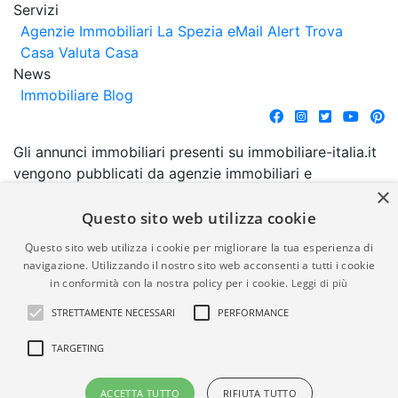
Servizi
Agenzie Immobiliari La Spezia
eMail Alert
Trova
Casa
Valuta Casa
News
Immobiliare Blog
Gli annunci immobiliari presenti su immobiliare-italia.it
vengono pubblicati da agenzie immobiliari e
×
costruttori. La pubblicazione degli annunci non
comporta l'approvazione o l'avallo da parte di
Questo sito web utilizza cookie
immobiliare-italia.it nè implica alcuna forma di
Questo sito web utilizza i cookie per migliorare la tua esperienza di
garanzia da parte di quest'ultima. immobiliare-italia.it
navigazione. Utilizzando il nostro sito web acconsenti a tutti i cookie
quindi non è responsabile della veridicità, della
in conformità con la nostra policy per i cookie.
Leggi di più
correttezza, della completezza, della normativa in
STRETTAMENTE NECESSARI
PERFORMANCE
materia di privacy e/o di alcun altro aspetto dei
suddetti annunci.
TARGETING
© Copyright 2007 - 2026
Powered by
ACCETTA TUTTO
RIFIUTA TUTTO