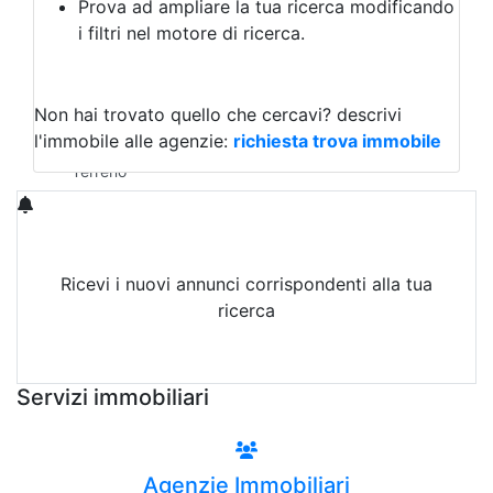
Prova ad ampliare la tua ricerca modificando
Agriturismo
i filtri nel motore di ricerca.
Magazzini
Capannoni
Uffici
Terreni in Affitto
Non hai trovato quello che cercavi?
descrivi
Qualsiasi
l'immobile alle agenzie:
richiesta trova immobile
Terreno edificabile
Terreno
Ricevi i nuovi annunci corrispondenti alla tua
ricerca
Attiva Email-Alert
Servizi immobiliari
Agenzie Immobiliari