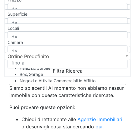
Appartamento
Casa indipendente
Superficie
Casa Semi-indipendente
Attico/Mansarda
Locali
Villa
Villetta a schiera
Camere
Rustico/Casale
Loft/Open space
Camera d'Albergo
Ordine Predefinito
Multiproprietà
Palazzo/Stabile
Filtra Ricerca
Box/Garage
Negozi e Attivita Commerciali in Affitto
Qualsiasi
Siamo spiacenti! Al momento non abbiamo nessun
Attività/Licenza Commerciale
immobile con queste caratteristiche ricercate.
Azienda Agricola
Bar/Ristorante
Puoi provare queste opzioni:
Bed & Breakfast
Albergo
Chiedi direttamente alle
Agenzie immobiliari
Laboratorio Artigianale
o descrivigli cosa stai cercando
qui
.
Negozio/locale commerciale