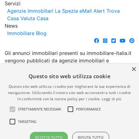
Servizi
Agenzie Immobiliari La Spezia
eMail Alert
Trova
Casa
Valuta Casa
News
Immobiliare Blog
Gli annunci immobiliari presenti su immobiliare-italia.it
vengono pubblicati da agenzie immobiliari e
×
costruttori. La pubblicazione degli annunci non
comporta l'approvazione o l'avallo da parte di
Questo sito web utilizza cookie
immobiliare-italia.it nè implica alcuna forma di
Questo sito web utilizza i cookie per migliorare la tua esperienza di
garanzia da parte di quest'ultima. immobiliare-italia.it
navigazione. Utilizzando il nostro sito web acconsenti a tutti i cookie
quindi non è responsabile della veridicità, della
in conformità con la nostra policy per i cookie.
Leggi di più
correttezza, della completezza, della normativa in
STRETTAMENTE NECESSARI
PERFORMANCE
materia di privacy e/o di alcun altro aspetto dei
suddetti annunci.
TARGETING
© Copyright 2007 - 2026
Powered by
ACCETTA TUTTO
RIFIUTA TUTTO