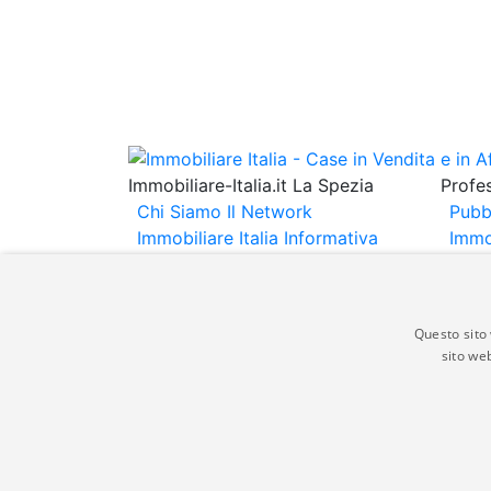
Immobiliare-Italia.it La Spezia
Profes
Chi Siamo
Il Network
Pubb
Immobiliare Italia
Informativa
Immo
Privacy
Informativa Cookie
Immob
Contatti
Espo
Annu
Questo sito 
sito web
Gli annunci immobiliari presenti su immobili
non comporta l'approvazione o l'avallo da pa
italia.it quindi non è responsabile della ver
aspetto dei suddetti annunci.