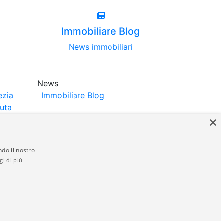
Immobiliare Blog
News immobiliari
News
ezia
Immobiliare Blog
luta
×
ndo il nostro
gi di più
struttori. La pubblicazione degli annunci
anzia da parte di quest'ultima. immobiliare-
 in materia di privacy e/o di alcun altro