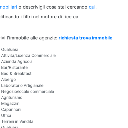
Villetta a schiera
obiliari
o descrivigli cosa stai cercando
qui
.
Rustico/Casale
Loft/Open space
ficando i filtri nel motore di ricerca.
Camera d'Albergo
Multiproprietà
Palazzo/Stabile
ivi l'immobile alle agenzie:
Box/Garage
richiesta trova immobile
Negozi e Attivita Commerciali in Vendita
Qualsiasi
Attività/Licenza Commerciale
Azienda Agricola
Bar/Ristorante
Bed & Breakfast
Albergo
Laboratorio Artigianale
Negozio/locale commerciale
Agriturismo
Magazzini
Capannoni
Uffici
Terreni in Vendita
Qualsiasi