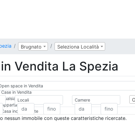
pezia
Brugnato
Seleziona Località
in Vendita La Spezia
Open space in Vendita
Case in Vendita
Qualsiasi
Locali
Camere
Appartamento
Casa indipendente
Casa Semi-indipendente
 nessun immobile con queste caratteristiche ricercate.
Attico/Mansarda
Villa