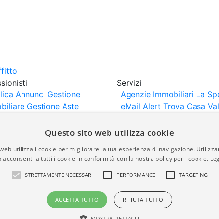
sionisti
Servizi
lica Annunci
Gestione
Agenzie Immobiliari La Sp
biliare
Gestione Aste
eMail Alert
Trova Casa
Va
iliari
Portali Partner
Casa
rtazione
Importazione
Questo sito web utilizza cookie
nci da Sito Web
web utilizza i cookie per migliorare la tua esperienza di navigazione. Utilizza
 acconsenti a tutti i cookie in conformità con la nostra policy per i cookie.
Leg
are-italia.it vengono pubblicati da agenzie immobiliari e co
STRETTAMENTE NECESSARI
PERFORMANCE
TARGETING
rte di immobiliare-italia.it nè implica alcuna forma di gar
idicità, della correttezza, della completezza, della normativa
ACCETTA TUTTO
RIFIUTA TUTTO
MOSTRA DETTAGLI