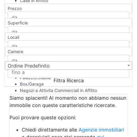
Case in Affitto
Qualsiasi
Prezzo
Appartamento
Casa indipendente
Superficie
Casa Semi-indipendente
Attico/Mansarda
Locali
Villa
Villetta a schiera
Camere
Rustico/Casale
Loft/Open space
Camera d'Albergo
Ordine Predefinito
Multiproprietà
Palazzo/Stabile
Filtra Ricerca
Box/Garage
Negozi e Attivita Commerciali in Affitto
Qualsiasi
Siamo spiacenti! Al momento non abbiamo nessun
Attività/Licenza Commerciale
immobile con queste caratteristiche ricercate.
Azienda Agricola
Bar/Ristorante
Puoi provare queste opzioni:
Bed & Breakfast
Albergo
Chiedi direttamente alle
Agenzie immobiliari
Laboratorio Artigianale