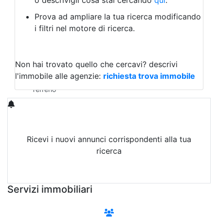
o descrivigli cosa stai cercando
qui
.
Negozio/locale commerciale
Prova ad ampliare la tua ricerca modificando
Agriturismo
i filtri nel motore di ricerca.
Magazzini
Capannoni
Uffici
Terreni in Affitto
Non hai trovato quello che cercavi?
descrivi
Qualsiasi
l'immobile alle agenzie:
richiesta trova immobile
Terreno edificabile
Terreno
Ricevi i nuovi annunci corrispondenti alla tua
ricerca
Attiva Email-Alert
Servizi immobiliari