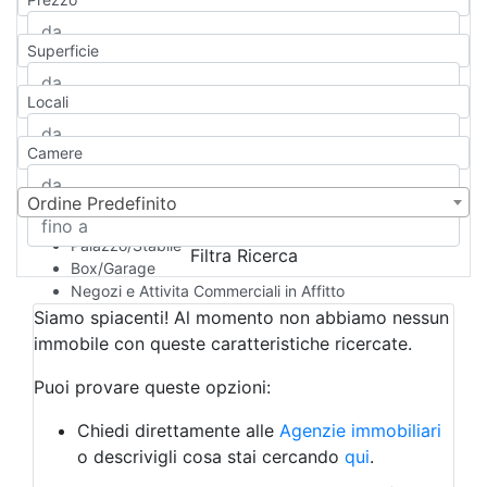
Appartamento
Casa indipendente
Superficie
Casa Semi-indipendente
Attico/Mansarda
Locali
Villa
Villetta a schiera
Camere
Rustico/Casale
Loft/Open space
Camera d'Albergo
Ordine Predefinito
Multiproprietà
Palazzo/Stabile
Filtra Ricerca
Box/Garage
Negozi e Attivita Commerciali in Affitto
Qualsiasi
Siamo spiacenti! Al momento non abbiamo nessun
Attività/Licenza Commerciale
immobile con queste caratteristiche ricercate.
Azienda Agricola
Bar/Ristorante
Puoi provare queste opzioni:
Bed & Breakfast
Albergo
Chiedi direttamente alle
Agenzie immobiliari
Laboratorio Artigianale
o descrivigli cosa stai cercando
qui
.
Negozio/locale commerciale