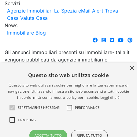
Servizi
Agenzie Immobiliari La Spezia
eMail Alert
Trova
Casa
Valuta Casa
News
Immobiliare Blog
Gli annunci immobiliari presenti su immobiliare-italia.it
vengono pubblicati da agenzie immobiliari e
×
costruttori. La pubblicazione degli annunci non
comporta l'approvazione o l'avallo da parte di
Questo sito web utilizza cookie
immobiliare-italia.it nè implica alcuna forma di
Questo sito web utilizza i cookie per migliorare la tua esperienza di
garanzia da parte di quest'ultima. immobiliare-italia.it
navigazione. Utilizzando il nostro sito web acconsenti a tutti i cookie
quindi non è responsabile della veridicità, della
in conformità con la nostra policy per i cookie.
Leggi di più
correttezza, della completezza, della normativa in
STRETTAMENTE NECESSARI
PERFORMANCE
materia di privacy e/o di alcun altro aspetto dei
suddetti annunci.
TARGETING
© Copyright 2007 - 2026
Powered by
ACCETTA TUTTO
RIFIUTA TUTTO