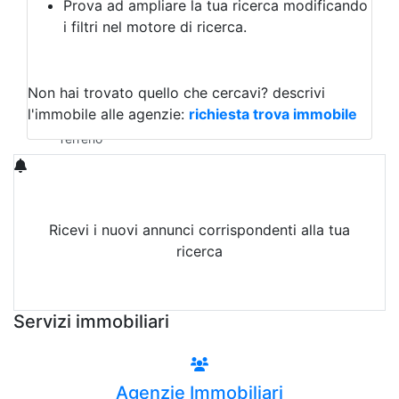
Prova ad ampliare la tua ricerca modificando
Agriturismo
i filtri nel motore di ricerca.
Magazzini
Capannoni
Uffici
Terreni in Affitto
Non hai trovato quello che cercavi?
descrivi
Qualsiasi
l'immobile alle agenzie:
richiesta trova immobile
Terreno edificabile
Terreno
Ricevi i nuovi annunci corrispondenti alla tua
ricerca
Attiva Email-Alert
Servizi immobiliari
Agenzie Immobiliari