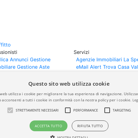
sionisti
Servizi
lica Annunci
Gestione
Agenzie Immobiliari La Sp
biliare
Gestione Aste
eMail Alert
Trova Casa
Va
iliari
Portali Partner
Casa
rtazione
Importazione
Questo sito web utilizza cookie
nci da Sito Web
web utilizza i cookie per migliorare la tua esperienza di navigazione. Utilizza
 acconsenti a tutti i cookie in conformità con la nostra policy per i cookie.
Leg
are-italia.it vengono pubblicati da agenzie immobiliari e co
STRETTAMENTE NECESSARI
PERFORMANCE
TARGETING
rte di immobiliare-italia.it nè implica alcuna forma di gar
idicità, della correttezza, della completezza, della normativa
ACCETTA TUTTO
RIFIUTA TUTTO
MOSTRA DETTAGLI