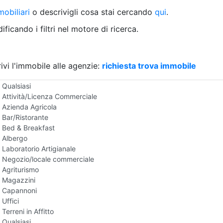
Villetta a schiera
obiliari
o descrivigli cosa stai cercando
qui
.
Rustico/Casale
Loft/Open space
ficando i filtri nel motore di ricerca.
Camera d'Albergo
Multiproprietà
Palazzo/Stabile
ivi l'immobile alle agenzie:
Box/Garage
richiesta trova immobile
Negozi e Attivita Commerciali in Affitto
Qualsiasi
Attività/Licenza Commerciale
Azienda Agricola
Bar/Ristorante
Bed & Breakfast
Albergo
Laboratorio Artigianale
Negozio/locale commerciale
Agriturismo
Magazzini
Capannoni
Uffici
Terreni in Affitto
Qualsiasi