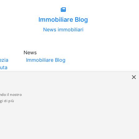
Immobiliare Blog
News immobiliari
News
ezia
Immobiliare Blog
luta
×
ndo il nostro
gi di più
struttori. La pubblicazione degli annunci
anzia da parte di quest'ultima. immobiliare-
 in materia di privacy e/o di alcun altro