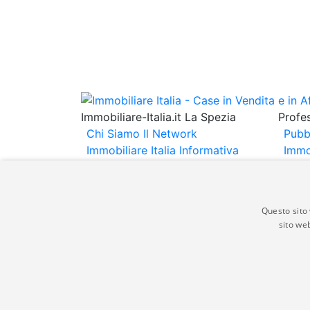
Immobiliare-Italia.it La Spezia
Profes
Chi Siamo
Il Network
Pubb
Immobiliare Italia
Informativa
Immo
Privacy
Informativa Cookie
Immob
Contatti
Espo
Annu
Questo sito 
sito web
Gli annunci immobiliari presenti su immobili
non comporta l'approvazione o l'avallo da pa
italia.it quindi non è responsabile della ver
aspetto dei suddetti annunci.