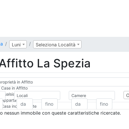
ia
Luni
Seleziona Località
 Affitto La Spezia
roprietà in Affitto
Case in Affitto
Qualsiasi
Locali
Camere
Appartamento
Casa indipendente
Casa Semi-indipendente
 nessun immobile con queste caratteristiche ricercate.
Attico/Mansarda
Villa