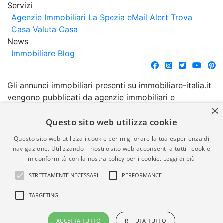
Servizi
Agenzie Immobiliari La Spezia
eMail Alert
Trova
Casa
Valuta Casa
News
Immobiliare Blog
Gli annunci immobiliari presenti su immobiliare-italia.it
vengono pubblicati da agenzie immobiliari e
×
costruttori. La pubblicazione degli annunci non
comporta l'approvazione o l'avallo da parte di
Questo sito web utilizza cookie
immobiliare-italia.it nè implica alcuna forma di
Questo sito web utilizza i cookie per migliorare la tua esperienza di
garanzia da parte di quest'ultima. immobiliare-italia.it
navigazione. Utilizzando il nostro sito web acconsenti a tutti i cookie
quindi non è responsabile della veridicità, della
in conformità con la nostra policy per i cookie.
Leggi di più
correttezza, della completezza, della normativa in
STRETTAMENTE NECESSARI
PERFORMANCE
materia di privacy e/o di alcun altro aspetto dei
suddetti annunci.
TARGETING
© Copyright 2007 - 2026
Powered by
ACCETTA TUTTO
RIFIUTA TUTTO