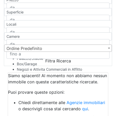
Appartamento
Casa indipendente
Superficie
Casa Semi-indipendente
Attico/Mansarda
Locali
Villa
Villetta a schiera
Camere
Rustico/Casale
Loft/Open space
Camera d'Albergo
Ordine Predefinito
Multiproprietà
Palazzo/Stabile
Filtra Ricerca
Box/Garage
Negozi e Attivita Commerciali in Affitto
Qualsiasi
Siamo spiacenti! Al momento non abbiamo nessun
Attività/Licenza Commerciale
immobile con queste caratteristiche ricercate.
Azienda Agricola
Bar/Ristorante
Puoi provare queste opzioni:
Bed & Breakfast
Albergo
Chiedi direttamente alle
Agenzie immobiliari
Laboratorio Artigianale
o descrivigli cosa stai cercando
qui
.
Negozio/locale commerciale