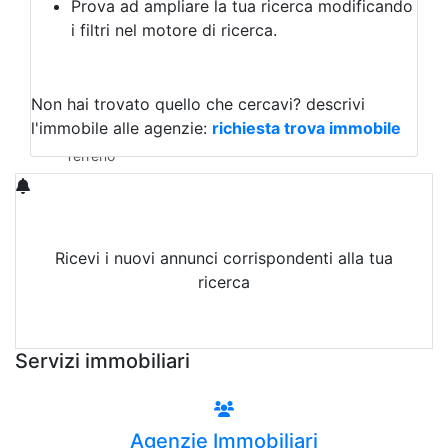
Prova ad ampliare la tua ricerca modificando
Agriturismo
i filtri nel motore di ricerca.
Magazzini
Capannoni
Uffici
Terreni in Affitto
Non hai trovato quello che cercavi?
descrivi
Qualsiasi
l'immobile alle agenzie:
richiesta trova immobile
Terreno edificabile
Terreno
Ricevi i nuovi annunci corrispondenti alla tua
ricerca
Attiva Email-Alert
Servizi immobiliari
Agenzie Immobiliari