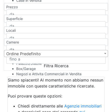
Case in Vendita
Qualsiasi
Prezzo
Appartamento
Casa indipendente
Superficie
Casa Semi-indipendente
Attico/Mansarda
Locali
Villa
Villetta a schiera
Camere
Rustico/Casale
Loft/Open space
Camera d'Albergo
Ordine Predefinito
Multiproprietà
Palazzo/Stabile
Filtra Ricerca
Box/Garage
Negozi e Attivita Commerciali in Vendita
Qualsiasi
Siamo spiacenti! Al momento non abbiamo nessun
Attività/Licenza Commerciale
immobile con queste caratteristiche ricercate.
Azienda Agricola
Bar/Ristorante
Puoi provare queste opzioni:
Bed & Breakfast
Albergo
Chiedi direttamente alle
Agenzie immobiliari
Laboratorio Artigianale