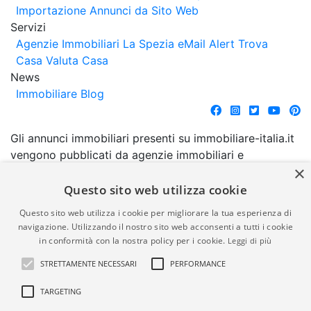
Importazione Annunci da Sito Web
Servizi
Agenzie Immobiliari La Spezia
eMail Alert
Trova
Casa
Valuta Casa
News
Immobiliare Blog
Gli annunci immobiliari presenti su immobiliare-italia.it
vengono pubblicati da agenzie immobiliari e
×
costruttori. La pubblicazione degli annunci non
comporta l'approvazione o l'avallo da parte di
Questo sito web utilizza cookie
immobiliare-italia.it nè implica alcuna forma di
Questo sito web utilizza i cookie per migliorare la tua esperienza di
garanzia da parte di quest'ultima. immobiliare-italia.it
navigazione. Utilizzando il nostro sito web acconsenti a tutti i cookie
quindi non è responsabile della veridicità, della
in conformità con la nostra policy per i cookie.
Leggi di più
correttezza, della completezza, della normativa in
STRETTAMENTE NECESSARI
PERFORMANCE
materia di privacy e/o di alcun altro aspetto dei
suddetti annunci.
TARGETING