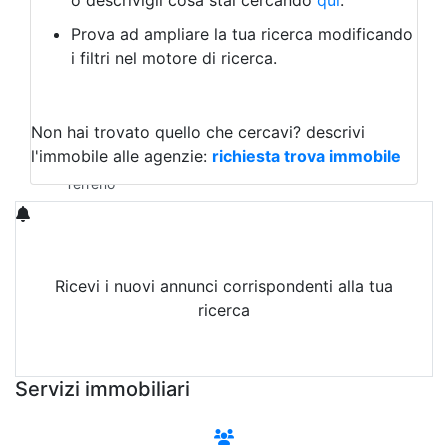
o descrivigli cosa stai cercando
qui
.
Negozio/locale commerciale
Prova ad ampliare la tua ricerca modificando
Agriturismo
i filtri nel motore di ricerca.
Magazzini
Capannoni
Uffici
Terreni in Vendita
Non hai trovato quello che cercavi?
descrivi
Qualsiasi
l'immobile alle agenzie:
richiesta trova immobile
Terreno edificabile
Terreno
Ricevi i nuovi annunci corrispondenti alla tua
ricerca
Attiva Email-Alert
Servizi immobiliari