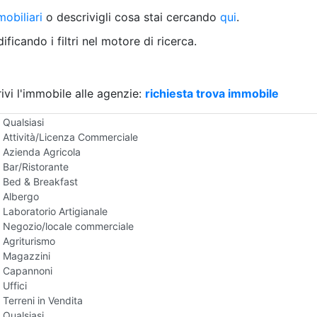
Villetta a schiera
obiliari
o descrivigli cosa stai cercando
qui
.
Rustico/Casale
Loft/Open space
ficando i filtri nel motore di ricerca.
Camera d'Albergo
Multiproprietà
Palazzo/Stabile
ivi l'immobile alle agenzie:
Box/Garage
richiesta trova immobile
Negozi e Attivita Commerciali in Vendita
Qualsiasi
Attività/Licenza Commerciale
Azienda Agricola
Bar/Ristorante
Bed & Breakfast
Albergo
Laboratorio Artigianale
Negozio/locale commerciale
Agriturismo
Magazzini
Capannoni
Uffici
Terreni in Vendita
Qualsiasi