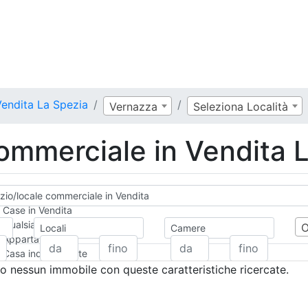
Vendita La Spezia
Vernazza
Seleziona Località
ommerciale in Vendita 
io/locale commerciale in Vendita
Case in Vendita
Qualsiasi
Locali
Camere
Appartamento
Casa indipendente
Casa Semi-indipendente
 nessun immobile con queste caratteristiche ricercate.
Attico/Mansarda
Villa