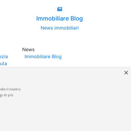
Immobiliare Blog
News immobiliari
News
ezia
Immobiliare Blog
luta
×
ndo il nostro
gi di più
struttori. La pubblicazione degli annunci
anzia da parte di quest'ultima. immobiliare-
 in materia di privacy e/o di alcun altro