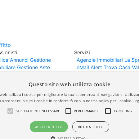
sionisti
Servizi
lica Annunci
Gestione
Agenzie Immobiliari La Sp
biliare
Gestione Aste
eMail Alert
Trova Casa
Va
iliari
Portali Partner
Casa
rtazione
Importazione
Questo sito web utilizza cookie
nci da Sito Web
web utilizza i cookie per migliorare la tua esperienza di navigazione. Utilizza
 acconsenti a tutti i cookie in conformità con la nostra policy per i cookie.
Leg
are-italia.it vengono pubblicati da agenzie immobiliari e co
STRETTAMENTE NECESSARI
PERFORMANCE
TARGETING
rte di immobiliare-italia.it nè implica alcuna forma di gar
idicità, della correttezza, della completezza, della normativa
ACCETTA TUTTO
RIFIUTA TUTTO
MOSTRA DETTAGLI