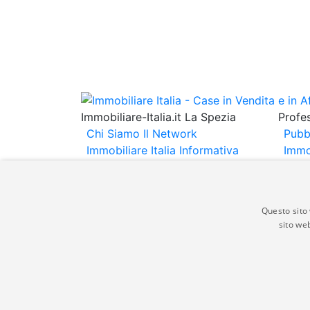
Immobiliare-Italia.it La Spezia
Profes
Chi Siamo
Il Network
Pubb
Immobiliare Italia
Informativa
Immo
Privacy
Informativa Cookie
Immob
Contatti
Espo
Annu
Questo sito 
sito web
Gli annunci immobiliari presenti su immobili
non comporta l'approvazione o l'avallo da pa
italia.it quindi non è responsabile della ver
aspetto dei suddetti annunci.