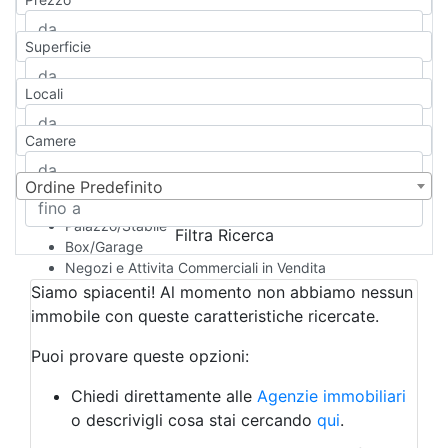
Appartamento
Casa indipendente
Superficie
Casa Semi-indipendente
Attico/Mansarda
Locali
Villa
Villetta a schiera
Camere
Rustico/Casale
Loft/Open space
Camera d'Albergo
Ordine Predefinito
Multiproprietà
Palazzo/Stabile
Filtra Ricerca
Box/Garage
Negozi e Attivita Commerciali in Vendita
Qualsiasi
Siamo spiacenti! Al momento non abbiamo nessun
Attività/Licenza Commerciale
immobile con queste caratteristiche ricercate.
Azienda Agricola
Bar/Ristorante
Puoi provare queste opzioni:
Bed & Breakfast
Albergo
Chiedi direttamente alle
Agenzie immobiliari
Laboratorio Artigianale
o descrivigli cosa stai cercando
qui
.
Negozio/locale commerciale