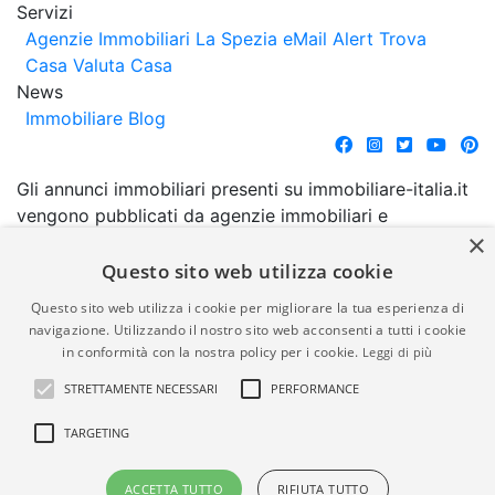
Servizi
Agenzie Immobiliari La Spezia
eMail Alert
Trova
Casa
Valuta Casa
News
Immobiliare Blog
Gli annunci immobiliari presenti su immobiliare-italia.it
vengono pubblicati da agenzie immobiliari e
×
costruttori. La pubblicazione degli annunci non
comporta l'approvazione o l'avallo da parte di
Questo sito web utilizza cookie
immobiliare-italia.it nè implica alcuna forma di
Questo sito web utilizza i cookie per migliorare la tua esperienza di
garanzia da parte di quest'ultima. immobiliare-italia.it
navigazione. Utilizzando il nostro sito web acconsenti a tutti i cookie
quindi non è responsabile della veridicità, della
in conformità con la nostra policy per i cookie.
Leggi di più
correttezza, della completezza, della normativa in
STRETTAMENTE NECESSARI
PERFORMANCE
materia di privacy e/o di alcun altro aspetto dei
suddetti annunci.
TARGETING
© Copyright 2007 - 2026
Powered by
ACCETTA TUTTO
RIFIUTA TUTTO