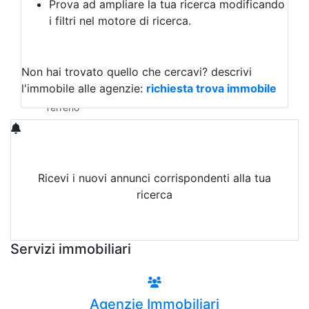
Prova ad ampliare la tua ricerca modificando
Agriturismo
i filtri nel motore di ricerca.
Magazzini
Capannoni
Uffici
Terreni in Vendita
Non hai trovato quello che cercavi?
descrivi
Qualsiasi
l'immobile alle agenzie:
richiesta trova immobile
Terreno edificabile
Terreno
Ricevi i nuovi annunci corrispondenti alla tua
ricerca
Attiva Email-Alert
Servizi immobiliari
Agenzie Immobiliari