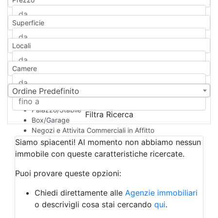
Appartamento
Casa indipendente
Superficie
Casa Semi-indipendente
Attico/Mansarda
Locali
Villa
Villetta a schiera
Camere
Rustico/Casale
Loft/Open space
Camera d'Albergo
Ordine Predefinito
Multiproprietà
Palazzo/Stabile
Filtra Ricerca
Box/Garage
Negozi e Attivita Commerciali in Affitto
Qualsiasi
Siamo spiacenti! Al momento non abbiamo nessun
Attività/Licenza Commerciale
immobile con queste caratteristiche ricercate.
Azienda Agricola
Bar/Ristorante
Puoi provare queste opzioni:
Bed & Breakfast
Albergo
Chiedi direttamente alle
Agenzie immobiliari
Laboratorio Artigianale
o descrivigli cosa stai cercando
qui
.
Negozio/locale commerciale