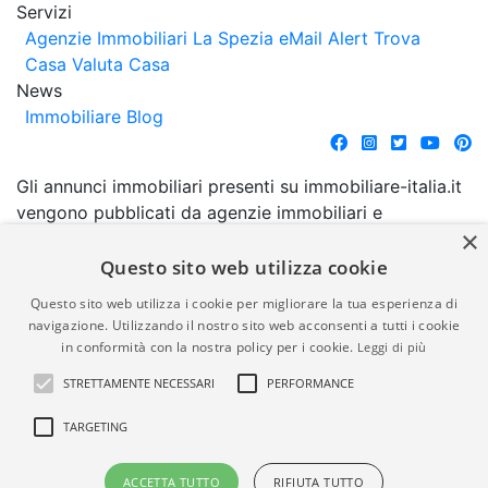
Servizi
Agenzie Immobiliari La Spezia
eMail Alert
Trova
Casa
Valuta Casa
News
Immobiliare Blog
Gli annunci immobiliari presenti su immobiliare-italia.it
vengono pubblicati da agenzie immobiliari e
×
costruttori. La pubblicazione degli annunci non
comporta l'approvazione o l'avallo da parte di
Questo sito web utilizza cookie
immobiliare-italia.it nè implica alcuna forma di
Questo sito web utilizza i cookie per migliorare la tua esperienza di
garanzia da parte di quest'ultima. immobiliare-italia.it
navigazione. Utilizzando il nostro sito web acconsenti a tutti i cookie
quindi non è responsabile della veridicità, della
in conformità con la nostra policy per i cookie.
Leggi di più
correttezza, della completezza, della normativa in
STRETTAMENTE NECESSARI
PERFORMANCE
materia di privacy e/o di alcun altro aspetto dei
suddetti annunci.
TARGETING
© Copyright 2007 - 2026
Powered by
ACCETTA TUTTO
RIFIUTA TUTTO