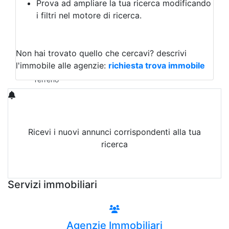
Prova ad ampliare la tua ricerca modificando
Agriturismo
i filtri nel motore di ricerca.
Magazzini
Capannoni
Uffici
Terreni in Affitto
Non hai trovato quello che cercavi?
descrivi
Qualsiasi
l'immobile alle agenzie:
richiesta trova immobile
Terreno edificabile
Terreno
Ricevi i nuovi annunci corrispondenti alla tua
ricerca
Attiva Email-Alert
Servizi immobiliari
Agenzie Immobiliari