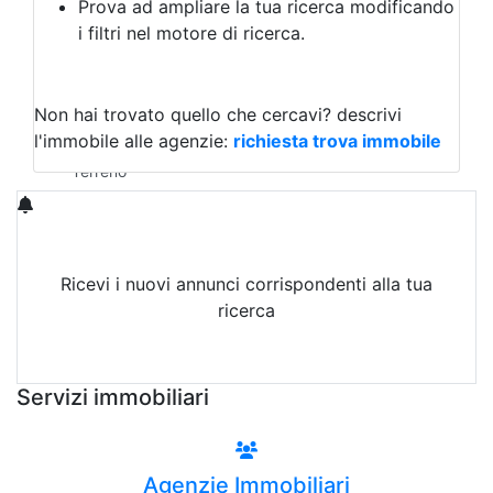
Prova ad ampliare la tua ricerca modificando
Agriturismo
i filtri nel motore di ricerca.
Magazzini
Capannoni
Uffici
Terreni in Vendita
Non hai trovato quello che cercavi?
descrivi
Qualsiasi
l'immobile alle agenzie:
richiesta trova immobile
Terreno edificabile
Terreno
Ricevi i nuovi annunci corrispondenti alla tua
ricerca
Attiva Email-Alert
Servizi immobiliari
Agenzie Immobiliari