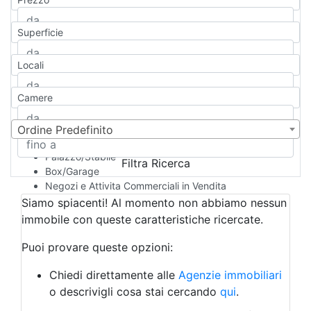
Appartamento
Casa indipendente
Superficie
Casa Semi-indipendente
Attico/Mansarda
Locali
Villa
Villetta a schiera
Camere
Rustico/Casale
Loft/Open space
Camera d'Albergo
Ordine Predefinito
Multiproprietà
Palazzo/Stabile
Filtra Ricerca
Box/Garage
Negozi e Attivita Commerciali in Vendita
Qualsiasi
Siamo spiacenti! Al momento non abbiamo nessun
Attività/Licenza Commerciale
immobile con queste caratteristiche ricercate.
Azienda Agricola
Bar/Ristorante
Puoi provare queste opzioni:
Bed & Breakfast
Albergo
Chiedi direttamente alle
Agenzie immobiliari
Laboratorio Artigianale
o descrivigli cosa stai cercando
qui
.
Negozio/locale commerciale