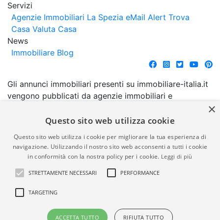
Servizi
Agenzie Immobiliari La Spezia
eMail Alert
Trova
Casa
Valuta Casa
News
Immobiliare Blog
Gli annunci immobiliari presenti su immobiliare-italia.it
vengono pubblicati da agenzie immobiliari e
×
costruttori. La pubblicazione degli annunci non
comporta l'approvazione o l'avallo da parte di
Questo sito web utilizza cookie
immobiliare-italia.it nè implica alcuna forma di
Questo sito web utilizza i cookie per migliorare la tua esperienza di
garanzia da parte di quest'ultima. immobiliare-italia.it
navigazione. Utilizzando il nostro sito web acconsenti a tutti i cookie
quindi non è responsabile della veridicità, della
in conformità con la nostra policy per i cookie.
Leggi di più
correttezza, della completezza, della normativa in
STRETTAMENTE NECESSARI
PERFORMANCE
materia di privacy e/o di alcun altro aspetto dei
suddetti annunci.
TARGETING
© Copyright 2007 - 2026
Powered by
ACCETTA TUTTO
RIFIUTA TUTTO