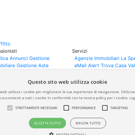
sionisti
Servizi
lica Annunci
Gestione
Agenzie Immobiliari La Sp
biliare
Gestione Aste
eMail Alert
Trova Casa
Va
iliari
Portali Partner
Casa
rtazione
Importazione
Questo sito web utilizza cookie
nci da Sito Web
web utilizza i cookie per migliorare la tua esperienza di navigazione. Utilizza
 acconsenti a tutti i cookie in conformità con la nostra policy per i cookie.
Leg
are-italia.it vengono pubblicati da agenzie immobiliari e co
STRETTAMENTE NECESSARI
PERFORMANCE
TARGETING
rte di immobiliare-italia.it nè implica alcuna forma di gar
idicità, della correttezza, della completezza, della normativa
ACCETTA TUTTO
RIFIUTA TUTTO
MOSTRA DETTAGLI