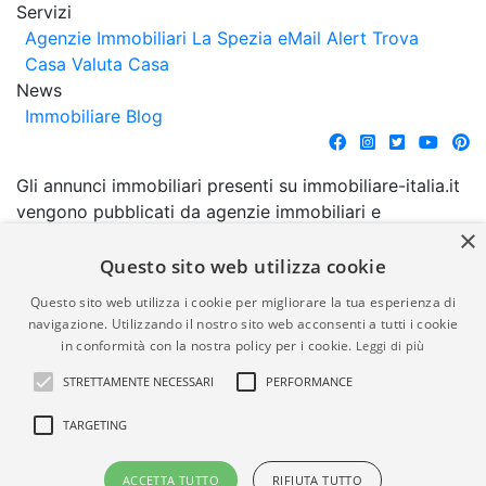
Servizi
Agenzie Immobiliari La Spezia
eMail Alert
Trova
Casa
Valuta Casa
News
Immobiliare Blog
Gli annunci immobiliari presenti su immobiliare-italia.it
vengono pubblicati da agenzie immobiliari e
×
costruttori. La pubblicazione degli annunci non
comporta l'approvazione o l'avallo da parte di
Questo sito web utilizza cookie
immobiliare-italia.it nè implica alcuna forma di
Questo sito web utilizza i cookie per migliorare la tua esperienza di
garanzia da parte di quest'ultima. immobiliare-italia.it
navigazione. Utilizzando il nostro sito web acconsenti a tutti i cookie
quindi non è responsabile della veridicità, della
in conformità con la nostra policy per i cookie.
Leggi di più
correttezza, della completezza, della normativa in
STRETTAMENTE NECESSARI
PERFORMANCE
materia di privacy e/o di alcun altro aspetto dei
suddetti annunci.
TARGETING
© Copyright 2007 - 2026
Powered by
ACCETTA TUTTO
RIFIUTA TUTTO