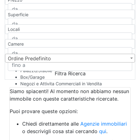
Appartamento
Casa indipendente
Superficie
Casa Semi-indipendente
Attico/Mansarda
Locali
Villa
Villetta a schiera
Camere
Rustico/Casale
Loft/Open space
Camera d'Albergo
Ordine Predefinito
Multiproprietà
Palazzo/Stabile
Filtra Ricerca
Box/Garage
Negozi e Attivita Commerciali in Vendita
Qualsiasi
Siamo spiacenti! Al momento non abbiamo nessun
Attività/Licenza Commerciale
immobile con queste caratteristiche ricercate.
Azienda Agricola
Bar/Ristorante
Puoi provare queste opzioni:
Bed & Breakfast
Albergo
Chiedi direttamente alle
Agenzie immobiliari
Laboratorio Artigianale
o descrivigli cosa stai cercando
qui
.
Negozio/locale commerciale