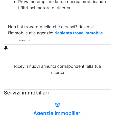
Prova ad ampliare la tua ricerca modificando
Agriturismo
i filtri nel motore di ricerca.
Magazzini
Capannoni
Uffici
Terreni in Vendita
Non hai trovato quello che cercavi?
descrivi
Qualsiasi
l'immobile alle agenzie:
richiesta trova immobile
Terreno edificabile
Terreno
Ricevi i nuovi annunci corrispondenti alla tua
ricerca
Attiva Email-Alert
Servizi immobiliari
Agenzie Immobiliari