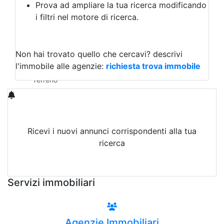
Prova ad ampliare la tua ricerca modificando
Agriturismo
i filtri nel motore di ricerca.
Magazzini
Capannoni
Uffici
Terreni in Vendita
Non hai trovato quello che cercavi?
descrivi
Qualsiasi
l'immobile alle agenzie:
richiesta trova immobile
Terreno edificabile
Terreno
Ricevi i nuovi annunci corrispondenti alla tua
ricerca
Attiva Email-Alert
Servizi immobiliari
Agenzie Immobiliari