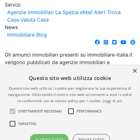
Servizi
Agenzie Immobiliari La Spezia
eMail Alert
Trova
Casa
Valuta Casa
News
Immobiliare Blog
Gli annunci immobiliari presenti su immobiliare-italia.it
vengono pubblicati da agenzie immobiliari e
×
costruttori. La pubblicazione degli annunci non
comporta l'approvazione o l'avallo da parte di
Questo sito web utilizza cookie
immobiliare-italia.it nè implica alcuna forma di
Questo sito web utilizza i cookie per migliorare la tua esperienza di
garanzia da parte di quest'ultima. immobiliare-italia.it
navigazione. Utilizzando il nostro sito web acconsenti a tutti i cookie
quindi non è responsabile della veridicità, della
in conformità con la nostra policy per i cookie.
Leggi di più
correttezza, della completezza, della normativa in
STRETTAMENTE NECESSARI
PERFORMANCE
materia di privacy e/o di alcun altro aspetto dei
suddetti annunci.
TARGETING
© Copyright 2007 - 2026
Powered by
ACCETTA TUTTO
RIFIUTA TUTTO