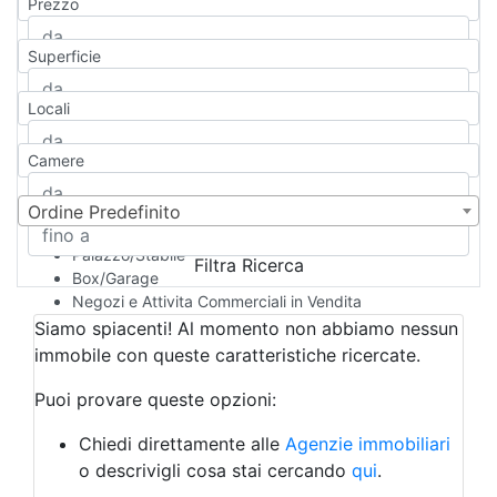
Prezzo
Appartamento
Casa indipendente
Superficie
Casa Semi-indipendente
Attico/Mansarda
Locali
Villa
Villetta a schiera
Camere
Rustico/Casale
Loft/Open space
Camera d'Albergo
Ordine Predefinito
Multiproprietà
Palazzo/Stabile
Filtra Ricerca
Box/Garage
Negozi e Attivita Commerciali in Vendita
Qualsiasi
Siamo spiacenti! Al momento non abbiamo nessun
Attività/Licenza Commerciale
immobile con queste caratteristiche ricercate.
Azienda Agricola
Bar/Ristorante
Puoi provare queste opzioni:
Bed & Breakfast
Albergo
Chiedi direttamente alle
Agenzie immobiliari
Laboratorio Artigianale
o descrivigli cosa stai cercando
qui
.
Negozio/locale commerciale