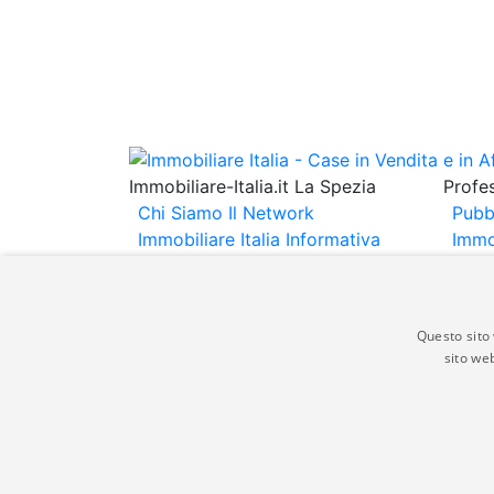
Immobiliare-Italia.it La Spezia
Profes
Chi Siamo
Il Network
Pubb
Immobiliare Italia
Informativa
Immo
Privacy
Informativa Cookie
Immob
Contatti
Espo
Annu
Questo sito 
sito web
Gli annunci immobiliari presenti su immobili
non comporta l'approvazione o l'avallo da pa
italia.it quindi non è responsabile della ver
aspetto dei suddetti annunci.