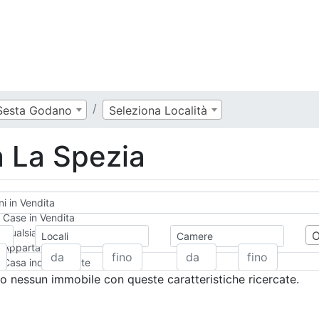
Sesta Godano
Seleziona Località
a La Spezia
ni in Vendita
Case in Vendita
Qualsiasi
Locali
Camere
Appartamento
Casa indipendente
Casa Semi-indipendente
 nessun immobile con queste caratteristiche ricercate.
Attico/Mansarda
Villa