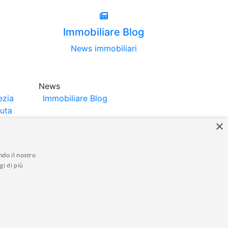
Immobiliare Blog
News immobiliari
News
ezia
Immobiliare Blog
luta
×
ndo il nostro
gi di più
struttori. La pubblicazione degli annunci
anzia da parte di quest'ultima. immobiliare-
 in materia di privacy e/o di alcun altro