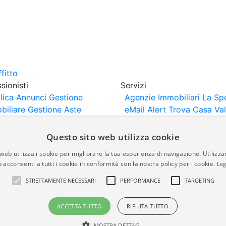
sionisti
Servizi
lica Annunci
Gestione
Agenzie Immobiliari La Sp
biliare
Gestione Aste
eMail Alert
Trova Casa
Va
iliari
Portali Partner
Casa
rtazione
Importazione
Questo sito web utilizza cookie
nci da Sito Web
web utilizza i cookie per migliorare la tua esperienza di navigazione. Utilizza
 acconsenti a tutti i cookie in conformità con la nostra policy per i cookie.
Leg
are-italia.it vengono pubblicati da agenzie immobiliari e co
STRETTAMENTE NECESSARI
PERFORMANCE
TARGETING
rte di immobiliare-italia.it nè implica alcuna forma di gar
idicità, della correttezza, della completezza, della normativa
ACCETTA TUTTO
RIFIUTA TUTTO
MOSTRA DETTAGLI