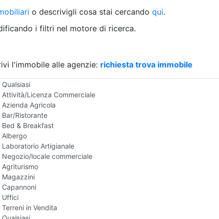
Villetta a schiera
obiliari
o descrivigli cosa stai cercando
qui
.
Rustico/Casale
Loft/Open space
ficando i filtri nel motore di ricerca.
Camera d'Albergo
Multiproprietà
Palazzo/Stabile
ivi l'immobile alle agenzie:
Box/Garage
richiesta trova immobile
Negozi e Attivita Commerciali in Vendita
Qualsiasi
Attività/Licenza Commerciale
Azienda Agricola
Bar/Ristorante
Bed & Breakfast
Albergo
Laboratorio Artigianale
Negozio/locale commerciale
Agriturismo
Magazzini
Capannoni
Uffici
Terreni in Vendita
Qualsiasi