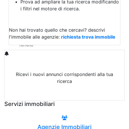
Prova ad ampliare la tua ricerca modificando
Agriturismo
i filtri nel motore di ricerca.
Magazzini
Capannoni
Uffici
Terreni in Vendita
Non hai trovato quello che cercavi?
descrivi
Qualsiasi
l'immobile alle agenzie:
richiesta trova immobile
Terreno edificabile
Terreno
Ricevi i nuovi annunci corrispondenti alla tua
ricerca
Attiva Email-Alert
Servizi immobiliari
Agenzie Immobiliari