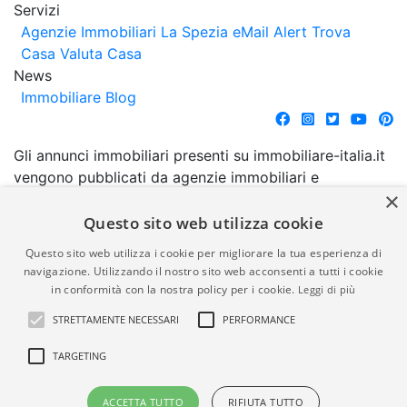
Servizi
Agenzie Immobiliari La Spezia
eMail Alert
Trova
Casa
Valuta Casa
News
Immobiliare Blog
Gli annunci immobiliari presenti su immobiliare-italia.it
vengono pubblicati da agenzie immobiliari e
×
costruttori. La pubblicazione degli annunci non
comporta l'approvazione o l'avallo da parte di
Questo sito web utilizza cookie
immobiliare-italia.it nè implica alcuna forma di
Questo sito web utilizza i cookie per migliorare la tua esperienza di
garanzia da parte di quest'ultima. immobiliare-italia.it
navigazione. Utilizzando il nostro sito web acconsenti a tutti i cookie
quindi non è responsabile della veridicità, della
in conformità con la nostra policy per i cookie.
Leggi di più
correttezza, della completezza, della normativa in
STRETTAMENTE NECESSARI
PERFORMANCE
materia di privacy e/o di alcun altro aspetto dei
suddetti annunci.
TARGETING
© Copyright 2007 - 2026
Powered by
ACCETTA TUTTO
RIFIUTA TUTTO