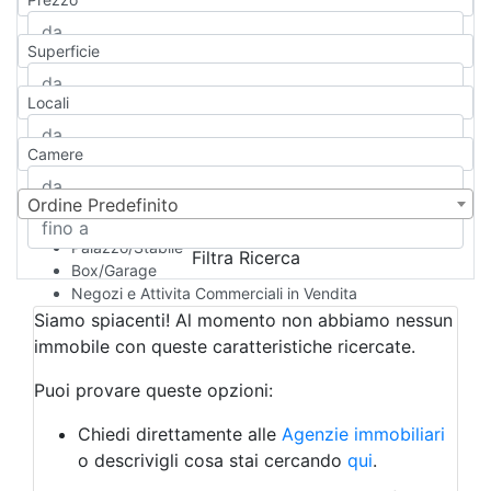
Appartamento
Casa indipendente
Superficie
Casa Semi-indipendente
Attico/Mansarda
Locali
Villa
Villetta a schiera
Camere
Rustico/Casale
Loft/Open space
Camera d'Albergo
Ordine Predefinito
Multiproprietà
Palazzo/Stabile
Filtra Ricerca
Box/Garage
Negozi e Attivita Commerciali in Vendita
Qualsiasi
Siamo spiacenti! Al momento non abbiamo nessun
Attività/Licenza Commerciale
immobile con queste caratteristiche ricercate.
Azienda Agricola
Bar/Ristorante
Puoi provare queste opzioni:
Bed & Breakfast
Albergo
Chiedi direttamente alle
Agenzie immobiliari
Laboratorio Artigianale
o descrivigli cosa stai cercando
qui
.
Negozio/locale commerciale